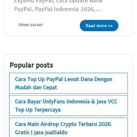
Expired PayPal, Cara Update Bank
PayPal, PayPal Indonesia 2026,...
Dilihat: 310 kali
Read more >>
Popular posts
Cara Top Up PayPal Lewat Dana Dengan
Mudah dan Cepat
Cara Bayar OnlyFans Indonesia & Jasa VCC
Top Up Terpercaya
Cara Main Airdrop Crypto Terbaru 2026
Gratis | Jasa JualSaldo