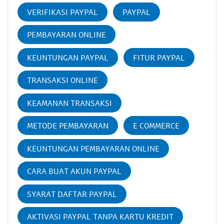
VERIFIKASI PAYPAL
PAYPAL
PEMBAYARAN ONLINE
KEUNTUNGAN PAYPAL
FITUR PAYPAL
TRANSAKSI ONLINE
KEAMANAN TRANSAKSI
METODE PEMBAYARAN
E COMMERCE
KEUNTUNGAN PEMBAYARAN ONLINE
CARA BUAT AKUN PAYPAL
SYARAT DAFTAR PAYPAL
AKTIVASI PAYPAL TANPA KARTU KREDIT