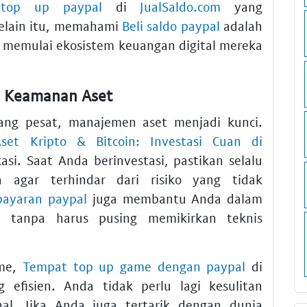
 top up paypal
di
JualSaldo.com
yang
Selain itu, memahami
Beli saldo paypal
adalah
n memulai ekosistem keuangan digital mereka
n Keamanan Aset
ang pesat, manajemen aset menjadi kunci.
Aset Kripto & Bitcoin: Investasi Cuan di
kasi. Saat Anda berinvestasi, pastikan selalu
 agar terhindar dari risiko yang tidak
bayaran paypal
juga membantu Anda dalam
ra tanpa harus pusing memikirkan teknis
ame,
Tempat top up game dengan paypal
di
g efisien. Anda tidak perlu lagi kesulitan
al. Jika Anda juga tertarik dengan dunia