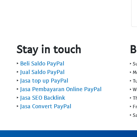
Stay in touch
B
‣
Beli Saldo PayPal
‣ 
‣
Jual Saldo PayPal
‣ 
‣
Jasa top up PayPal
‣ T
‣
Jasa Pembayaran Online PayPal
‣ 
‣
Jasa SEO Backlink
‣ T
‣
Jasa Convert PayPal
‣ F
‣ S