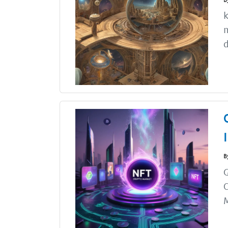
k
m
d
B
C
M