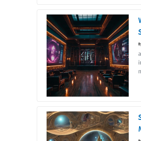
B
a
i
m
B