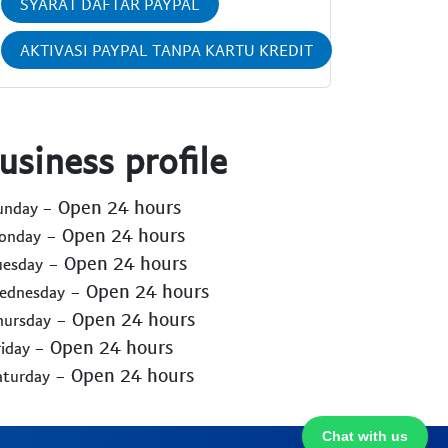
SYARAT DAFTAR PAYPAL
AKTIVASI PAYPAL TANPA KARTU KREDIT
usiness profile
- Open 24 hours
Sunday
- Open 24 hours
Monday
- Open 24 hours
uesday
- Open 24 hours
Wednesday
- Open 24 hours
hursday
- Open 24 hours
riday
- Open 24 hours
aturday
Chat with us