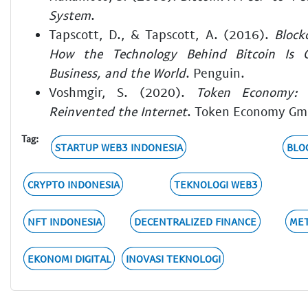
System
.
Tapscott, D., & Tapscott, A. (2016).
Block
How the Technology Behind Bitcoin Is 
Business, and the World
. Penguin.
Voshmgir, S. (2020).
Token Economy:
Reinvented the Internet
. Token Economy Gm
Tag:
STARTUP WEB3 INDONESIA
BLO
CRYPTO INDONESIA
TEKNOLOGI WEB3
NFT INDONESIA
DECENTRALIZED FINANCE
MET
EKONOMI DIGITAL
INOVASI TEKNOLOGI