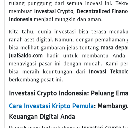
tulang punggung dari semua inovasi ini. Tekno
membuat
Investasi Crypto
,
Decentralized Financ
Indonesia
menjadi mungkin dan aman.
Kita tahu, dunia investasi bisa terasa menaku
ranah aset digital. Namun, dengan pemahaman 
bisa melihat gambaran jelas tentang
masa depan
JualSaldo.com
hadir untuk membantu Anda
menavigasi pasar ini dengan mudah. Kami per
bisa meraih keuntungan dari
Inovasi Teknolo
berkembang pesat ini.
Cara Investasi Kripto Pemula
: Membangu
Keuangan Digital Anda
Banyak yang tertarik dengan
Investasi Crypto
ta