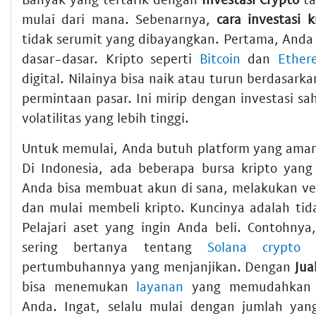
mulai dari mana. Sebenarnya,
cara investasi 
tidak serumit yang dibayangkan. Pertama, And
dasar-dasar. Kripto seperti
Bitcoin
dan
Ether
digital. Nilainya bisa naik atau turun berdasar
permintaan pasar. Ini mirip dengan investasi s
volatilitas yang lebih tinggi.
Untuk memulai, Anda butuh platform yang aman
Di Indonesia, ada beberapa bursa kripto yang 
Anda bisa membuat akun di sana, melakukan veri
dan mulai membeli kripto. Kuncinya adalah tid
Pelajari aset yang ingin Anda beli. Contohny
sering bertanya tentang
Solana crypto
k
pertumbuhannya yang menjanjikan. Dengan
Jua
bisa menemukan
layanan
yang memudahka
Anda. Ingat, selalu mulai dengan jumlah ya