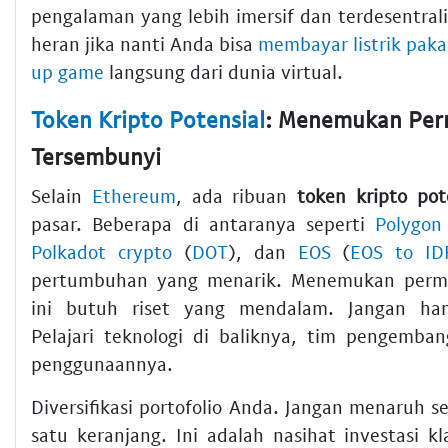
pengalaman yang lebih imersif dan terdesentralis
heran jika nanti Anda bisa
membayar listrik paka
up game
langsung dari dunia virtual.
Token Kripto Potensial
: Menemukan Per
Tersembunyi
Selain
Ethereum
, ada ribuan
token kripto pot
pasar. Beberapa di antaranya seperti
Polygon
Polkadot crypto
(
DOT
), dan
EOS
(
EOS to ID
pertumbuhan yang menarik. Menemukan perm
ini butuh riset yang mendalam. Jangan han
Pelajari teknologi di baliknya, tim pengemba
penggunaannya.
Diversifikasi portofolio Anda. Jangan menaruh 
satu keranjang. Ini adalah nasihat investasi k