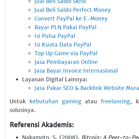
Jual Beli Saldo Skrill
Jual Beli Saldo Perfect Money
Convert PayPal ke E-Money
Bayar PLN Pakai PayPal
Isi Pulsa PayPal
Isi Kuota Data PayPal
Top Up Game via PayPal
Jasa Pembayaran Online
Jasa Bayar Invoice Internasional
Layanan Digital Lainnya:
Jasa Pakar SEO & Backlink Website Mur
Untuk
kebutuhan gaming
atau
freelancing
, 
solusinya.
Referensi Akademis:
Nakamoto, S. (2008).
Bitcoin: A Peer-to-Pe