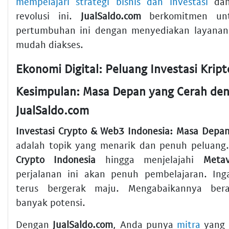
mempelajari strategi bisnis dan investasi
dan 
revolusi ini.
JualSaldo.com
berkomitmen un
pertumbuhan ini dengan menyediakan layanan
mudah diakses.
Kesimpulan: Masa Depan yang Cerah de
JualSaldo.com
Investasi Crypto & Web3 Indonesia: Masa Depan
adalah topik yang menarik dan penuh peluang
Crypto Indonesia
hingga menjelajahi
Metav
perjalanan ini akan penuh pembelajaran. Inga
terus bergerak maju. Mengabaikannya bera
banyak potensi.
Dengan
JualSaldo.com
, Anda punya
mitra
yang 