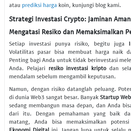
atau
prediksi harga
koin, kunjungi blog kami.
Mengatasi Resiko dan Memaksimalkan P
Setiap investasi punya risiko, begitu juga
Volatilitas pasar bisa membuat harga naik d
Penting bagi Anda untuk tidak berinvestasi me
Anda. Pelajari
resiko investasi kripto
dan sela
mendalam sebelum mengambil keputusan.
Namun, dengan risiko datanglah peluang. Pot
di dunia Web3 sangat besar. Banyak
Startup Web
sedang membangun masa depan, dan Anda bisa
dari itu. Dengan pemahaman yang baik dan
matang, Anda bisa memaksimalkan potensi
Ekonomi Digital
ini. Jangan lupa untuk selalu m