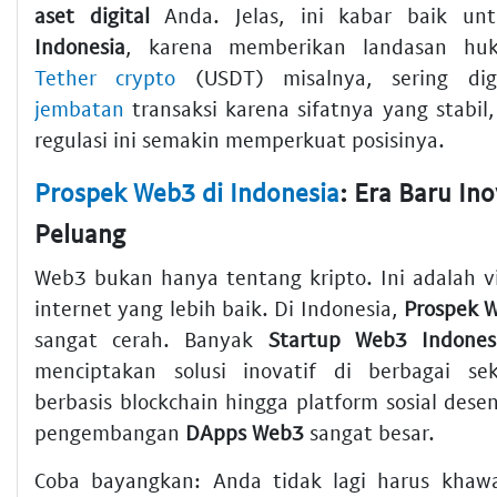
aset digital
Anda. Jelas, ini kabar baik u
Indonesia
, karena memberikan landasan hu
Tether crypto
(USDT) misalnya, sering dig
jembatan
transaksi karena sifatnya yang stabil
regulasi ini semakin memperkuat posisinya.
Prospek Web3 di Indonesia
: Era Baru In
Peluang
Web3 bukan hanya tentang kripto. Ini adalah vi
internet yang lebih baik. Di Indonesia,
Prospek W
sangat cerah. Banyak
Startup Web3 Indones
menciptakan solusi inovatif di berbagai se
berbasis blockchain hingga platform sosial desent
pengembangan
DApps Web3
sangat besar.
Coba bayangkan: Anda tidak lagi harus khawa