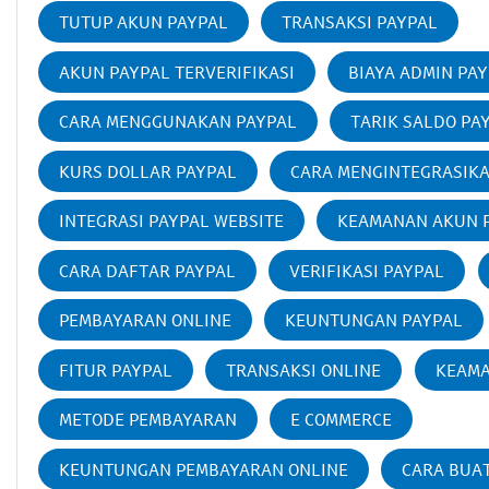
TUTUP AKUN PAYPAL
TRANSAKSI PAYPAL
AKUN PAYPAL TERVERIFIKASI
BIAYA ADMIN PA
CARA MENGGUNAKAN PAYPAL
TARIK SALDO PA
KURS DOLLAR PAYPAL
CARA MENGINTEGRASIK
INTEGRASI PAYPAL WEBSITE
KEAMANAN AKUN 
CARA DAFTAR PAYPAL
VERIFIKASI PAYPAL
PEMBAYARAN ONLINE
KEUNTUNGAN PAYPAL
FITUR PAYPAL
TRANSAKSI ONLINE
KEAMA
METODE PEMBAYARAN
E COMMERCE
KEUNTUNGAN PEMBAYARAN ONLINE
CARA BUA