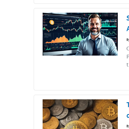
B
C
P
t
B