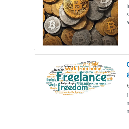
i
s
a
B
f
m
m