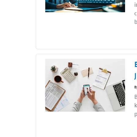
i
c
b
B
B
k
p