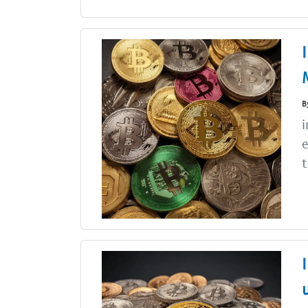
B
i
e
t