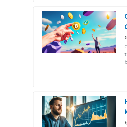
B
c
t
b
B