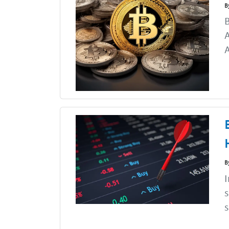
B
B
A
B
s