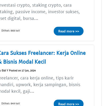
nvestasi crypto, staking crypto, cara
taking, passive income, investor sukses,
set digital, bursa...
Dilihat: 868 kali
Read more >>
Cara Sukses Freelancer: Kerja Online
& Bisnis Modal Kecil
y Eldi Y Posted on 17 Jun, 2024
reelancer, cara kerja online, tips karir
andiri, upwork, kerja sampingan, bisnis
odal kecil, gaji...
Dilihat: 849 kali
Read more >>