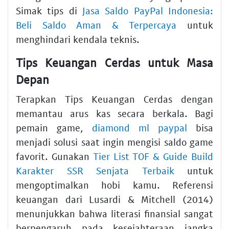
Simak tips di
Jasa Saldo PayPal Indonesia:
Beli Saldo Aman & Terpercaya
untuk
menghindari kendala teknis.
Tips Keuangan Cerdas untuk Masa
Depan
Terapkan Tips Keuangan Cerdas dengan
memantau arus kas secara berkala. Bagi
pemain game,
diamond ml paypal
bisa
menjadi solusi saat ingin mengisi saldo game
favorit. Gunakan
Tier List TOF & Guide Build
Karakter SSR Senjata Terbaik
untuk
mengoptimalkan hobi kamu. Referensi
keuangan dari Lusardi & Mitchell (2014)
menunjukkan bahwa literasi finansial sangat
berpengaruh pada kesejahteraan jangka