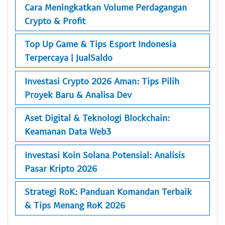
Cara Meningkatkan Volume Perdagangan
Crypto & Profit
Top Up Game & Tips Esport Indonesia
Terpercaya | JualSaldo
Investasi Crypto 2026 Aman: Tips Pilih
Proyek Baru & Analisa Dev
Aset Digital & Teknologi Blockchain:
Keamanan Data Web3
Investasi Koin Solana Potensial: Analisis
Pasar Kripto 2026
Strategi RoK: Panduan Komandan Terbaik
& Tips Menang RoK 2026