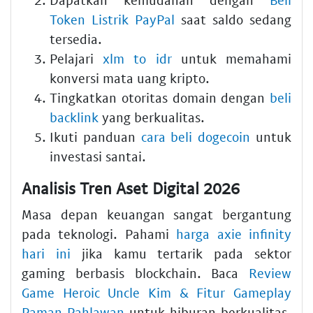
Token Listrik PayPal
saat saldo sedang
tersedia.
Pelajari
xlm to idr
untuk memahami
konversi mata uang kripto.
Tingkatkan otoritas domain dengan
beli
backlink
yang berkualitas.
Ikuti panduan
cara beli dogecoin
untuk
investasi santai.
Analisis Tren Aset Digital 2026
Masa depan keuangan sangat bergantung
pada teknologi. Pahami
harga axie infinity
hari ini
jika kamu tertarik pada sektor
gaming berbasis blockchain. Baca
Review
Game Heroic Uncle Kim & Fitur Gameplay
Paman Pahlawan
untuk hiburan berkualitas.