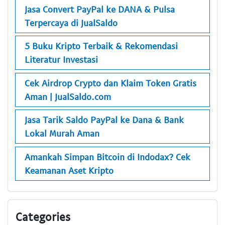
Jasa Convert PayPal ke DANA & Pulsa
Terpercaya di JualSaldo
5 Buku Kripto Terbaik & Rekomendasi
Literatur Investasi
Cek Airdrop Crypto dan Klaim Token Gratis
Aman | JualSaldo.com
Jasa Tarik Saldo PayPal ke Dana & Bank
Lokal Murah Aman
Amankah Simpan Bitcoin di Indodax? Cek
Keamanan Aset Kripto
Categories