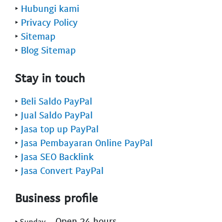
‣
Hubungi kami
‣
Privacy Policy
‣
Sitemap
‣
Blog Sitemap
Stay in touch
‣
Beli Saldo PayPal
‣
Jual Saldo PayPal
‣
Jasa top up PayPal
‣
Jasa Pembayaran Online PayPal
‣
Jasa SEO Backlink
‣
Jasa Convert PayPal
Business profile
- Open 24 hours
‣ Sunday