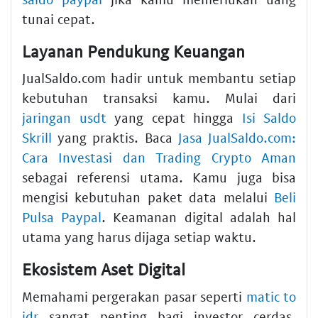
tunai cepat.
Layanan Pendukung Keuangan
JualSaldo.com hadir untuk membantu setiap
kebutuhan transaksi kamu. Mulai dari
jaringan usdt
yang cepat hingga
Isi Saldo
Skrill
yang praktis. Baca
Jasa JualSaldo.com:
Cara Investasi dan Trading Crypto Aman
sebagai referensi utama. Kamu juga bisa
mengisi kebutuhan paket data melalui
Beli
Pulsa Paypal
. Keamanan digital adalah hal
utama yang harus dijaga setiap waktu.
Ekosistem Aset Digital
Memahami pergerakan pasar seperti
matic to
idr
sangat penting bagi investor cerdas.