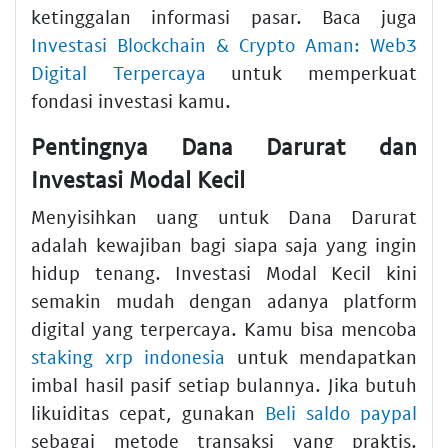
ketinggalan informasi pasar. Baca juga
Investasi Blockchain & Crypto Aman: Web3
Digital Terpercaya
untuk memperkuat
fondasi investasi kamu.
Pentingnya Dana Darurat dan
Investasi Modal Kecil
Menyisihkan uang untuk Dana Darurat
adalah kewajiban bagi siapa saja yang ingin
hidup tenang. Investasi Modal Kecil kini
semakin mudah dengan adanya platform
digital yang terpercaya. Kamu bisa mencoba
staking xrp indonesia
untuk mendapatkan
imbal hasil pasif setiap bulannya. Jika butuh
likuiditas cepat, gunakan
Beli saldo paypal
sebagai metode transaksi yang praktis.