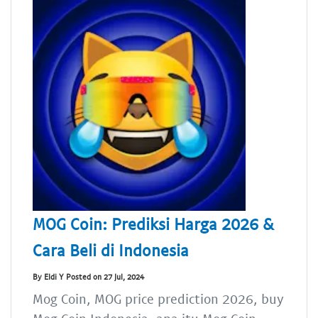
MOG Coin: Prediksi Harga 2026 &
Cara Beli di Indonesia
By Eldi Y Posted on 27 Jul, 2024
Mog Coin, MOG price prediction 2026, buy