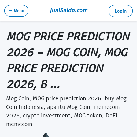
☰ Menu
Log in
MOG PRICE PREDICTION
2026 - MOG COIN, MOG
PRICE PREDICTION
2026, B ...
Mog Coin, MOG price prediction 2026, buy Mog
Coin Indonesia, apa itu Mog Coin, memecoin
2026, crypto investment, MOG token, DeFi
memecoin