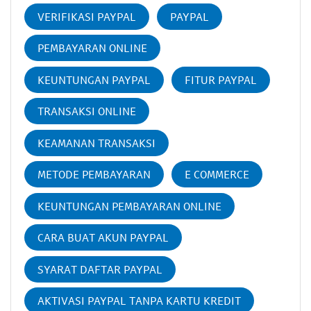
VERIFIKASI PAYPAL
PAYPAL
PEMBAYARAN ONLINE
KEUNTUNGAN PAYPAL
FITUR PAYPAL
TRANSAKSI ONLINE
KEAMANAN TRANSAKSI
METODE PEMBAYARAN
E COMMERCE
KEUNTUNGAN PEMBAYARAN ONLINE
CARA BUAT AKUN PAYPAL
SYARAT DAFTAR PAYPAL
AKTIVASI PAYPAL TANPA KARTU KREDIT