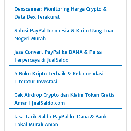
Dexscanner: Monitoring Harga Crypto &
Data Dex Terakurat
Solusi PayPal Indonesia & Kirim Uang Luar
Negeri Murah
Jasa Convert PayPal ke DANA & Pulsa
Terpercaya di JualSaldo
5 Buku Kripto Terbaik & Rekomendasi
Literatur Investasi
Cek Airdrop Crypto dan Klaim Token Gratis
Aman | JualSaldo.com
Jasa Tarik Saldo PayPal ke Dana & Bank
Lokal Murah Aman