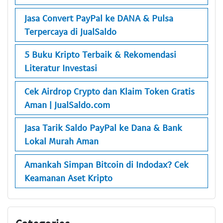
Jasa Convert PayPal ke DANA & Pulsa
Terpercaya di JualSaldo
5 Buku Kripto Terbaik & Rekomendasi
Literatur Investasi
Cek Airdrop Crypto dan Klaim Token Gratis
Aman | JualSaldo.com
Jasa Tarik Saldo PayPal ke Dana & Bank
Lokal Murah Aman
Amankah Simpan Bitcoin di Indodax? Cek
Keamanan Aset Kripto