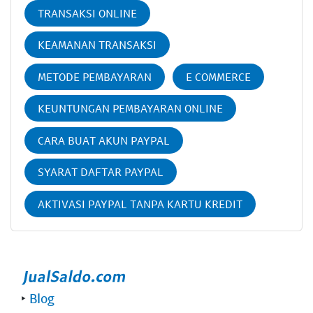
TRANSAKSI ONLINE
KEAMANAN TRANSAKSI
METODE PEMBAYARAN
E COMMERCE
KEUNTUNGAN PEMBAYARAN ONLINE
CARA BUAT AKUN PAYPAL
SYARAT DAFTAR PAYPAL
AKTIVASI PAYPAL TANPA KARTU KREDIT
‣
Blog