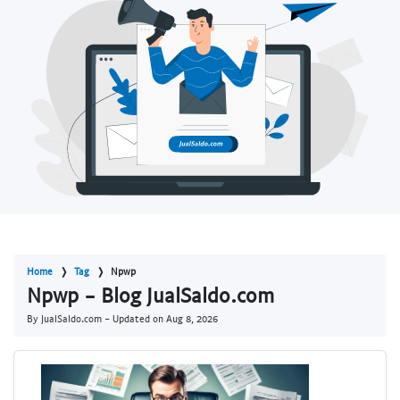
Home
Tag
Npwp
Npwp - Blog JualSaldo.com
By JualSaldo.com - Updated on
Aug 8, 2026