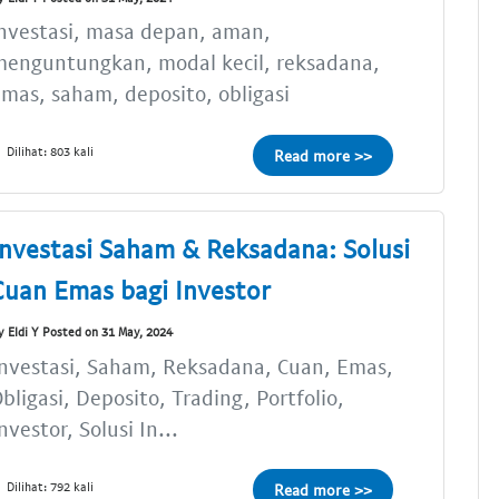
nvestasi, masa depan, aman,
menguntungkan, modal kecil, reksadana,
mas, saham, deposito, obligasi
Dilihat: 803 kali
Read more >>
Investasi Saham & Reksadana: Solusi
Cuan Emas bagi Investor
y Eldi Y Posted on 31 May, 2024
nvestasi, Saham, Reksadana, Cuan, Emas,
bligasi, Deposito, Trading, Portfolio,
nvestor, Solusi In...
Dilihat: 792 kali
Read more >>