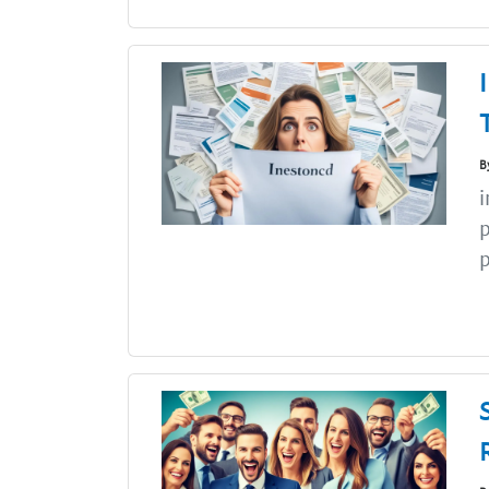
B
i
p
p