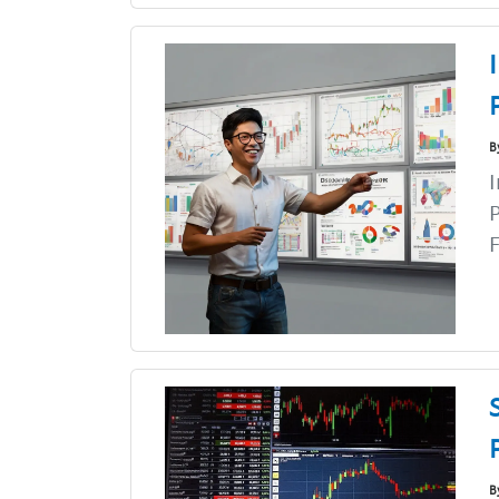
B
I
P
F
B