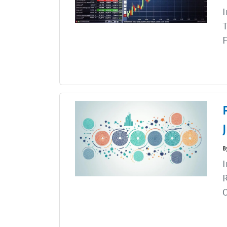
I
T
F
B
I
R
O