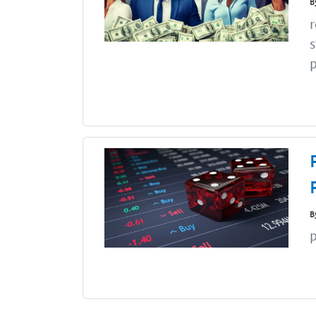
B
r
s
p
B
p