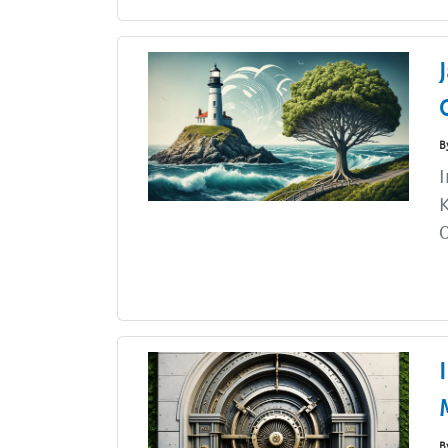
B
I
K
O
B