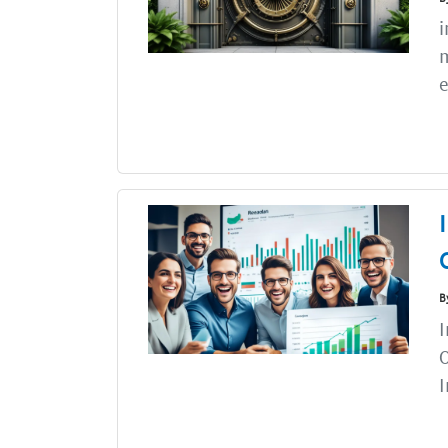
i
e
B
I
O
I