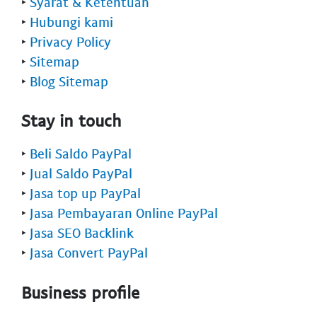
‣
Syarat & Ketentuan
‣
Hubungi kami
‣
Privacy Policy
‣
Sitemap
‣
Blog Sitemap
Stay in touch
‣
Beli Saldo PayPal
‣
Jual Saldo PayPal
‣
Jasa top up PayPal
‣
Jasa Pembayaran Online PayPal
‣
Jasa SEO Backlink
‣
Jasa Convert PayPal
Business profile