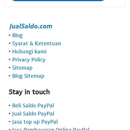
‣
Blog
‣
Syarat & Ketentuan
‣
Hubungi kami
‣
Privacy Policy
‣
Sitemap
‣
Blog Sitemap
Stay in touch
‣
Beli Saldo PayPal
‣
Jual Saldo PayPal
‣
Jasa top up PayPal
‣
Jasa Pembayaran Online PayPal