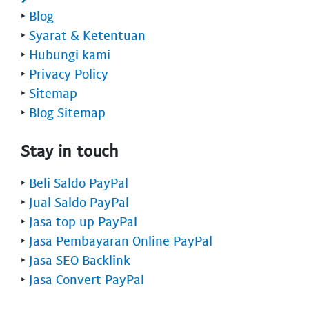
‣
Blog
‣
Syarat & Ketentuan
‣
Hubungi kami
‣
Privacy Policy
‣
Sitemap
‣
Blog Sitemap
Stay in touch
‣
Beli Saldo PayPal
‣
Jual Saldo PayPal
‣
Jasa top up PayPal
‣
Jasa Pembayaran Online PayPal
‣
Jasa SEO Backlink
‣
Jasa Convert PayPal