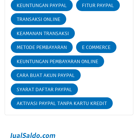
KEUNTUNGAN PAYPAL
FITUR PAYPAL
TRANSAKSI ONLINE
KEAMANAN TRANSAKSI
METODE PEMBAYARAN
E COMMERCE
KEUNTUNGAN PEMBAYARAN ONLINE
CARA BUAT AKUN PAYPAL
SYARAT DAFTAR PAYPAL
AKTIVASI PAYPAL TANPA KARTU KREDIT