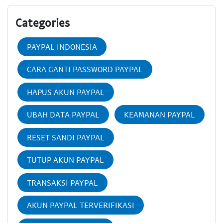
Categories
PAYPAL INDONESIA
CARA GANTI PASSWORD PAYPAL
HAPUS AKUN PAYPAL
UBAH DATA PAYPAL
KEAMANAN PAYPAL
RESET SANDI PAYPAL
TUTUP AKUN PAYPAL
TRANSAKSI PAYPAL
AKUN PAYPAL TERVERIFIKASI