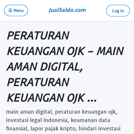
☰ Menu
Log in
PERATURAN
KEUANGAN OJK - MAIN
AMAN DIGITAL,
PERATURAN
KEUANGAN OJK ...
main aman digital, peraturan keuangan ojk,
investasi legal indonesia, keamanan data
finansial, lapor pajak kripto, hindari investasi