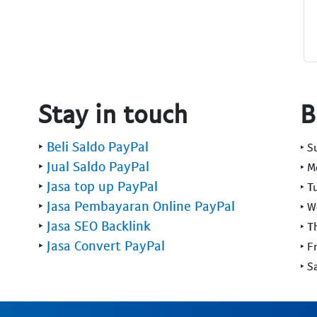
Stay in touch
B
‣
Beli Saldo PayPal
‣ 
‣
Jual Saldo PayPal
‣ 
‣
Jasa top up PayPal
‣ T
‣
Jasa Pembayaran Online PayPal
‣ 
‣
Jasa SEO Backlink
‣ T
‣
Jasa Convert PayPal
‣ F
‣ S