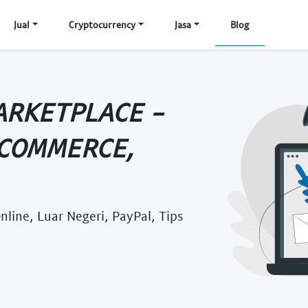
Jual
Cryptocurrency
Jasa
Blog
RKETPLACE -
-COMMERCE,
line, Luar Negeri, PayPal, Tips