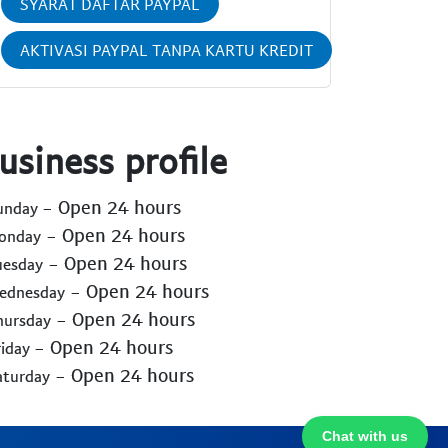
SYARAT DAFTAR PAYPAL
AKTIVASI PAYPAL TANPA KARTU KREDIT
usiness profile
- Open 24 hours
Sunday
- Open 24 hours
Monday
- Open 24 hours
uesday
- Open 24 hours
Wednesday
- Open 24 hours
hursday
- Open 24 hours
riday
- Open 24 hours
aturday
Chat with us