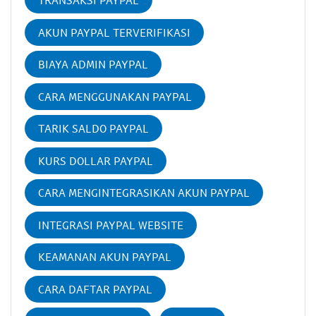
TRANSAKSI PAYPAL
AKUN PAYPAL TERVERIFIKASI
BIAYA ADMIN PAYPAL
CARA MENGGUNAKAN PAYPAL
TARIK SALDO PAYPAL
KURS DOLLAR PAYPAL
CARA MENGINTEGRASIKAN AKUN PAYPAL
INTEGRASI PAYPAL WEBSITE
KEAMANAN AKUN PAYPAL
CARA DAFTAR PAYPAL