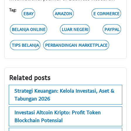
Tag:
EBAY
AMAZON
E COMMERCE
BELANJA ONLINE
LUAR NEGERI
PAYPAL
TIPS BELANJA
PERBANDINGAN MARKETPLACE
Related posts
Strategi Keuangan: Kelola Investasi, Aset &
Tabungan 2026
Investasi Altcoin Kripto: Profit Token
Blockchain Potensial