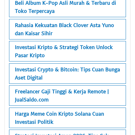
Beli Album K-Pop Asli Murah & Terbaru di
Toko Terpercaya
Rahasia Kekuatan Black Clover Asta Yuno
dan Kaisar Sihir
Investasi Kripto & Strategi Token Unlock
Pasar Kripto
Investasi Crypto & Bitcoin: Tips Cuan Bunga
Aset Digital
Freelancer Gaji Tinggi & Kerja Remote |
JualSaldo.com
Harga Meme Coin Kripto Solana Cuan
Investasi Politik