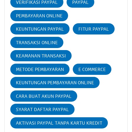
VERIFIKASI PAYPAL
PAYPAL
PEMBAYARAN ONLINE
KEUNTUNGAN PAYPAL
FITUR PAYPAL
TRANSAKSI ONLINE
KEAMANAN TRANSAKSI
METODE PEMBAYARAN
E COMMERCE
KEUNTUNGAN PEMBAYARAN ONLINE
CARA BUAT AKUN PAYPAL
SYARAT DAFTAR PAYPAL
AKTIVASI PAYPAL TANPA KARTU KREDIT