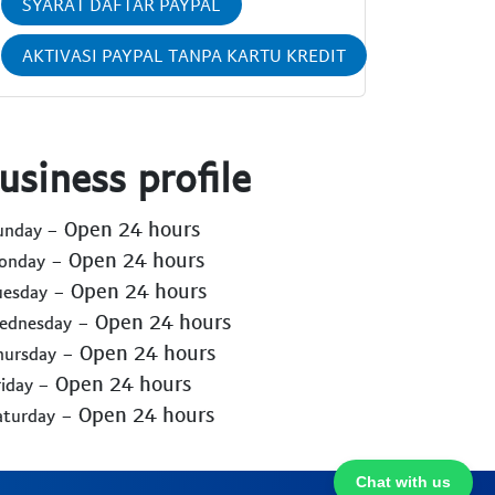
SYARAT DAFTAR PAYPAL
AKTIVASI PAYPAL TANPA KARTU KREDIT
usiness profile
- Open 24 hours
Sunday
- Open 24 hours
Monday
- Open 24 hours
uesday
- Open 24 hours
Wednesday
- Open 24 hours
hursday
- Open 24 hours
riday
- Open 24 hours
aturday
Chat with us