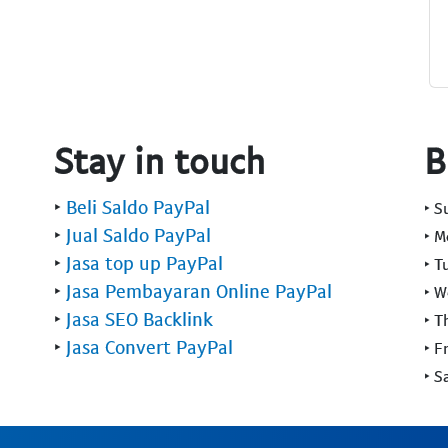
Stay in touch
B
‣
Beli Saldo PayPal
‣ 
‣
Jual Saldo PayPal
‣ 
‣
Jasa top up PayPal
‣ T
‣
Jasa Pembayaran Online PayPal
‣ 
‣
Jasa SEO Backlink
‣ T
‣
Jasa Convert PayPal
‣ F
‣ S