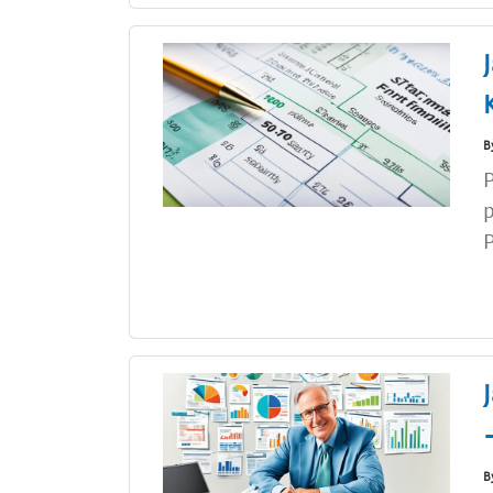
B
P
p
P
B