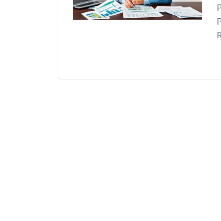
P
P
R