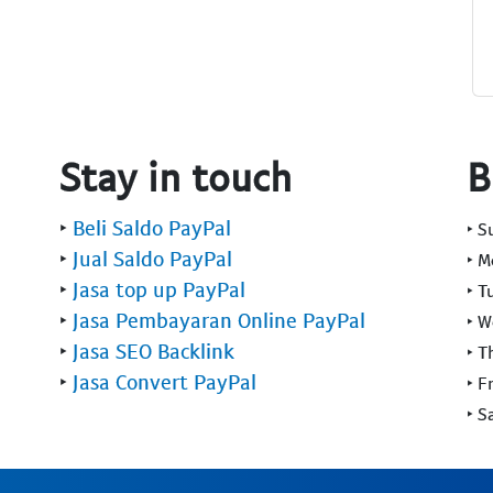
Stay in touch
B
‣
Beli Saldo PayPal
‣ 
‣
Jual Saldo PayPal
‣ 
‣
Jasa top up PayPal
‣ T
‣
Jasa Pembayaran Online PayPal
‣ 
‣
Jasa SEO Backlink
‣ T
‣
Jasa Convert PayPal
‣ F
‣ S