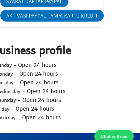
SYARAT DAFTAR PAYPAL
AKTIVASI PAYPAL TANPA KARTU KREDIT
usiness profile
- Open 24 hours
Sunday
- Open 24 hours
Monday
- Open 24 hours
uesday
- Open 24 hours
Wednesday
- Open 24 hours
hursday
- Open 24 hours
riday
- Open 24 hours
aturday
Chat with us