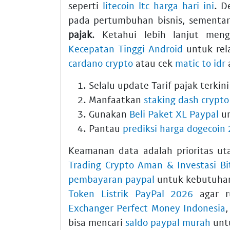
seperti
litecoin ltc harga hari ini
. D
pada pertumbuhan bisnis, sementa
pajak
. Ketahui lebih lanjut men
Kecepatan Tinggi Android
untuk rela
cardano crypto
atau cek
matic to idr
a
Selalu update Tarif pajak terki
Manfaatkan
staking dash crypto
Gunakan
Beli Paket XL Paypal
un
Pantau
prediksi harga dogecoin
Keamanan data adalah prioritas u
Trading Crypto Aman & Investasi Bi
pembayaran paypal
untuk kebutuhan
Token Listrik PayPal 2026
agar r
Exchanger Perfect Money Indonesia
bisa mencari
saldo paypal murah
untu