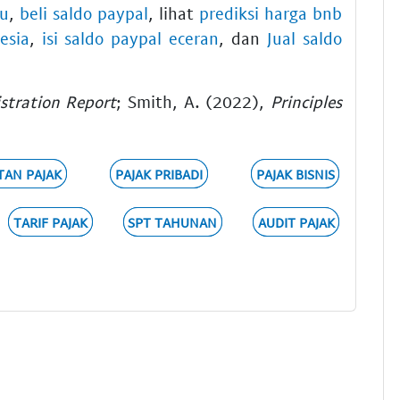
ru
,
beli saldo paypal
, lihat
prediksi harga bnb
esia
,
isi saldo paypal eceran
, dan
Jual saldo
stration Report
; Smith, A. (2022),
Principles
TAN PAJAK
PAJAK PRIBADI
PAJAK BISNIS
TARIF PAJAK
SPT TAHUNAN
AUDIT PAJAK