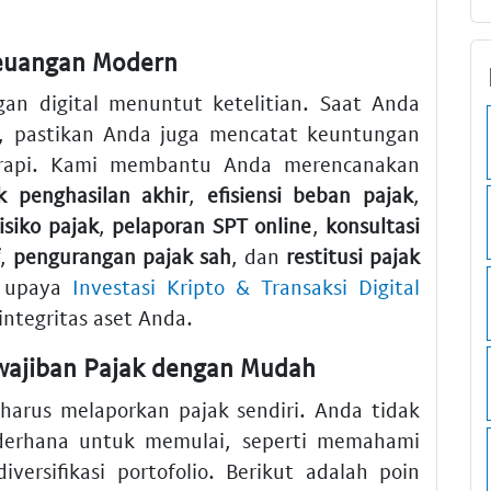
Keuangan Modern
an digital menuntut ketelitian. Saat Anda
, pastikan Anda juga mencatat keuntungan
rapi. Kami membantu Anda merencanakan
k penghasilan akhir
,
efisiensi beban pajak
,
siko pajak
,
pelaporan SPT online
,
konsultasi
,
pengurangan pajak sah
, dan
restitusi pajak
n upaya
Investasi Kripto & Transaksi Digital
ntegritas aset Anda.
wajiban Pajak dengan Mudah
harus melaporkan pajak sendiri. Anda tidak
ederhana untuk memulai, seperti memahami
versifikasi portofolio. Berikut adalah poin