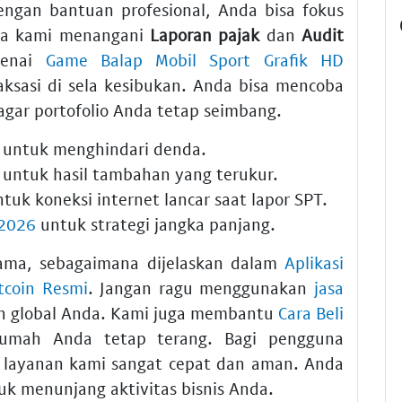
engan bantuan profesional, Anda bisa fokus
ra kami menangani
Laporan pajak
dan
Audit
genai
Game Balap Mobil Sport Grafik HD
ksasi di sela kesibukan. Anda bisa mencoba
gar portofolio Anda tetap seimbang.
ni untuk menghindari denda.
untuk hasil tambahan yang terukur.
tuk koneksi internet lancar saat lapor SPT.
 2026
untuk strategi jangka panjang.
tama, sebagaimana dijelaskan dalam
Aplikasi
tcoin Resmi
. Jangan ragu menggunakan
jasa
 global Anda. Kami juga membantu
Cara Beli
umah Anda tetap terang. Bagi pengguna
, layanan kami sangat cepat dan aman. Anda
k menunjang aktivitas bisnis Anda.