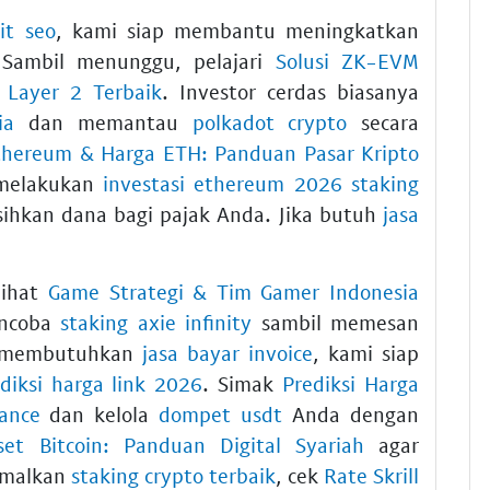
it seo
, kami siap membantu meningkatkan
 Sambil menunggu, pelajari
Solusi ZK-EVM
 Layer 2 Terbaik
. Investor cerdas biasanya
ia
dan memantau
polkadot crypto
secara
Ethereum & Harga ETH: Panduan Pasar Kripto
 melakukan
investasi ethereum 2026 staking
isihkan dana bagi pajak Anda. Jika butuh
jasa
lihat
Game Strategi & Tim Gamer Indonesia
encoba
staking axie infinity
sambil memesan
da membutuhkan
jasa bayar invoice
, kami siap
diksi harga link 2026
. Simak
Prediksi Harga
nance
dan kelola
dompet usdt
Anda dengan
et Bitcoin: Panduan Digital Syariah
agar
timalkan
staking crypto terbaik
, cek
Rate Skrill