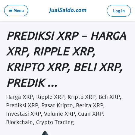
☰ Menu
Log in
PREDIKSI XRP - HARGA
XRP, RIPPLE XRP,
KRIPTO XRP, BELI XRP,
PREDIK ...
Harga XRP, Ripple XRP, Kripto XRP, Beli XRP,
Prediksi XRP, Pasar Kripto, Berita XRP,
Investasi XRP, Volume XRP, Cuan XRP,
Blockchain, Crypto Trading