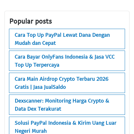
Popular posts
Cara Top Up PayPal Lewat Dana Dengan
Mudah dan Cepat
Cara Bayar OnlyFans Indonesia & Jasa VCC
Top Up Terpercaya
Cara Main Airdrop Crypto Terbaru 2026
Gratis | Jasa JualSaldo
Dexscanner: Monitoring Harga Crypto &
Data Dex Terakurat
Solusi PayPal Indonesia & Kirim Uang Luar
Negeri Murah