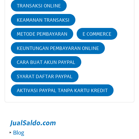
TRANSAKSI ONLINE
KEAMANAN TRANSAKSI
METODE PEMBAYARAN
E COMMERCE
KEUNTUNGAN PEMBAYARAN ONLINE
CARA BUAT AKUN PAYPAL
SYARAT DAFTAR PAYPAL
AKTIVASI PAYPAL TANPA KARTU KREDIT
‣
Blog