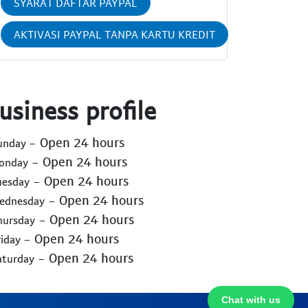
SYARAT DAFTAR PAYPAL
AKTIVASI PAYPAL TANPA KARTU KREDIT
usiness profile
- Open 24 hours
Sunday
- Open 24 hours
Monday
- Open 24 hours
uesday
- Open 24 hours
Wednesday
- Open 24 hours
hursday
- Open 24 hours
riday
- Open 24 hours
aturday
Chat with us