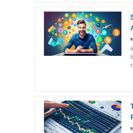
B
i
b
t
B