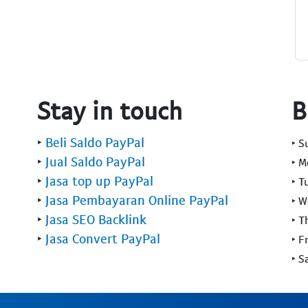
Stay in touch
B
‣
Beli Saldo PayPal
‣ 
‣
Jual Saldo PayPal
‣ 
‣
Jasa top up PayPal
‣ T
‣
Jasa Pembayaran Online PayPal
‣ 
‣
Jasa SEO Backlink
‣ T
‣
Jasa Convert PayPal
‣ F
‣ S