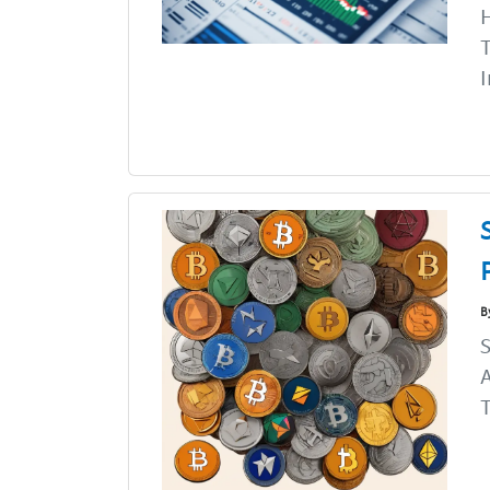
H
T
I
B
S
A
T