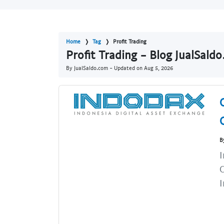
Home
Tag
Profit Trading
Profit Trading - Blog JualSald
By JualSaldo.com - Updated on
Aug 5, 2026
B
I
C
I