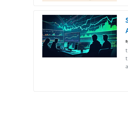
B
t
t
a