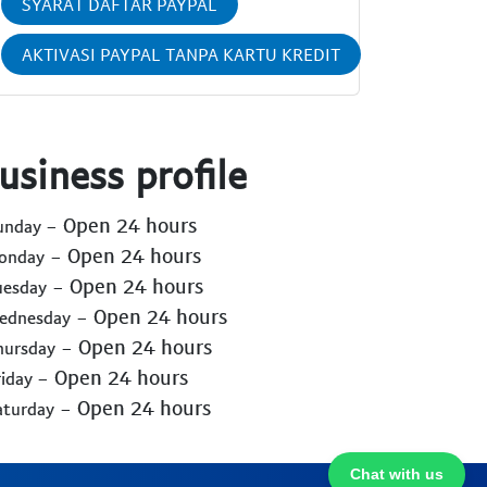
SYARAT DAFTAR PAYPAL
AKTIVASI PAYPAL TANPA KARTU KREDIT
usiness profile
- Open 24 hours
Sunday
- Open 24 hours
Monday
- Open 24 hours
uesday
- Open 24 hours
Wednesday
- Open 24 hours
hursday
- Open 24 hours
riday
- Open 24 hours
aturday
Chat with us