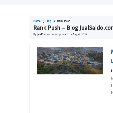
Home
Tag
Rank Push
Rank Push - Blog JualSaldo.co
By JualSaldo.com - Updated on
Aug 6, 2026
B
M
L
P