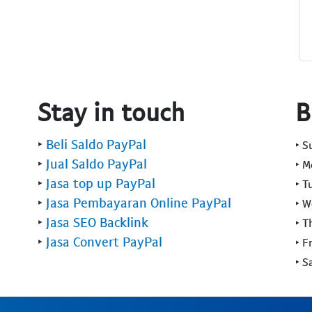
Stay in touch
B
‣
Beli Saldo PayPal
‣ 
‣
Jual Saldo PayPal
‣ 
‣
Jasa top up PayPal
‣ T
‣
Jasa Pembayaran Online PayPal
‣ 
‣
Jasa SEO Backlink
‣ T
‣
Jasa Convert PayPal
‣ F
‣ S