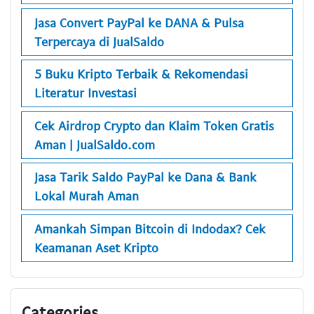
Jasa Convert PayPal ke DANA & Pulsa
Terpercaya di JualSaldo
5 Buku Kripto Terbaik & Rekomendasi
Literatur Investasi
Cek Airdrop Crypto dan Klaim Token Gratis
Aman | JualSaldo.com
Jasa Tarik Saldo PayPal ke Dana & Bank
Lokal Murah Aman
Amankah Simpan Bitcoin di Indodax? Cek
Keamanan Aset Kripto
Categories