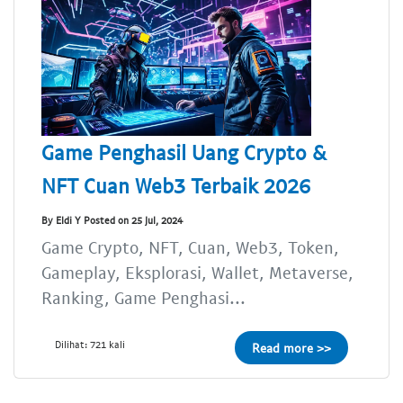
Game Penghasil Uang Crypto &
NFT Cuan Web3 Terbaik 2026
By Eldi Y Posted on 25 Jul, 2024
Game Crypto, NFT, Cuan, Web3, Token,
Gameplay, Eksplorasi, Wallet, Metaverse,
Ranking, Game Penghasi...
Dilihat: 721 kali
Read more >>