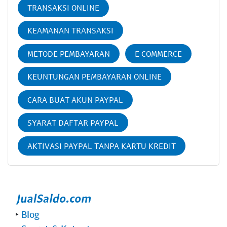
TRANSAKSI ONLINE
KEAMANAN TRANSAKSI
METODE PEMBAYARAN
E COMMERCE
KEUNTUNGAN PEMBAYARAN ONLINE
CARA BUAT AKUN PAYPAL
SYARAT DAFTAR PAYPAL
AKTIVASI PAYPAL TANPA KARTU KREDIT
‣
Blog