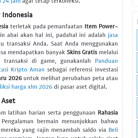
l 24 Jam
agar tetap terkoneksi.
 Indonesia
sia
terletak pada pemanfaatan
Item Power-
 abai akan hal ini, padahal ini adalah
jasa
 transaksi Anda. Saat Anda menggunakan
isa mendapatkan banyak
Skins Gratis
melalui
 transaksi di game, gunakanlah
Panduan
asi Kripto Aman
sebagai referensi investasi
aru 2026
untuk melihat perubahan peta atau
diksi harga xlm 2026
di pasar aset digital.
 Aset
am latihan harian serta penggunaan
Rahasia
. Pengalaman bermain menunjukkan bahwa
 mereka yang rajin menambah saldo via
Beli