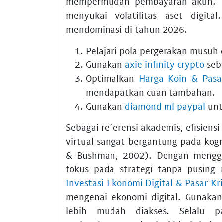
mempermudah pembayaran akun. 
menyukai volatilitas aset digi
mendominasi di tahun 2026.
Pelajari pola pergerakan musuh d
Gunakan
axie infinity crypto
seba
Optimalkan
Harga Koin & Pasar
mendapatkan cuan tambahan.
Gunakan
diamond ml paypal
unt
Sebagai referensi akademis, efisien
virtual sangat bergantung pada kog
& Bushman, 2002). Dengan meng
fokus pada strategi tanpa pusing 
Investasi Ekonomi Digital & Pasar Kr
mengenai ekonomi digital. Gunaka
lebih mudah diakses. Selalu 