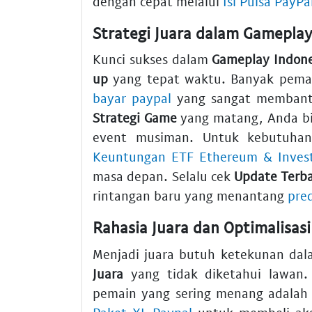
dengan cepat melalui
Isi Pulsa PayPa
Strategi Juara dalam Gameplay
Kunci sukses dalam
Gameplay Indone
up
yang tepat waktu. Banyak pemain
bayar paypal
yang sangat membantu
Strategi Game
yang matang, Anda b
event musiman. Untuk kebutuhan
Keuntungan ETF Ethereum & Invest
masa depan. Selalu cek
Update Terb
rintangan baru yang menantang
pre
Rahasia Juara dan Optimalisasi
Menjadi juara butuh ketekunan dal
Juara
yang tidak diketahui lawan
pemain yang sering menang adalah