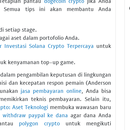
Tetaplah pantau
dogecoin crypto
jika Anda
tal. Semua tips ini akan membantu Anda
i setiap stage.
gai aset dalam portofolio Anda.
 Investasi Solana Crypto Terpercaya
untuk
uk kenyamanan top-up game.
si dalam pengambilan keputusan di lingkungan
nisi dan kecepatan respon pemain (Anderson
gunakan
jasa pembayaran online
, Anda bisa
memikirkan teknis pembayaran. Selain itu,
ipto: Aset Teknologi
membuka wawasan baru
n
withdraw paypal ke dana
agar dana Anda
pantau
polygon crypto
untuk mengikuti