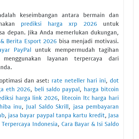
 adalah keseimbangan antara bermain dan
Gunakan
prediksi harga xrp 2026
untuk
asa depan. Jika Anda memerlukan dukungan,
& Berita Esport 2026
bisa menjadi motivasi.
ayar PayPal
untuk mempermudah tagihan
u menggunakan layanan terpercaya dari
Anda.
 optimasi dan aset:
rate neteller hari ini
,
dot
ga eth 2026
,
beli saldo paypal
,
harga bitcoin
ediksi harga link 2026
,
litecoin ltc harga hari
shiba inu
,
Jual Saldo Skrill
,
jasa pembayaran
nb
,
jasa bayar paypal tanpa kartu kredit
,
Jasa
 Terpercaya Indonesia
,
Cara Bayar & Isi Saldo