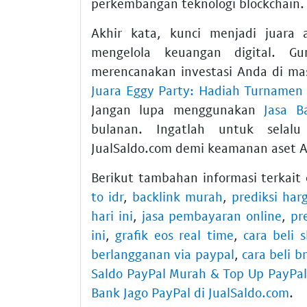
perkembangan teknologi blockchain.
Akhir kata, kunci menjadi juara
mengelola keuangan digital. 
merencanakan investasi Anda di m
Juara Eggy Party: Hadiah Turnamen 
Jangan lupa menggunakan
Jasa B
bulanan. Ingatlah untuk selal
JualSaldo.com demi keamanan aset 
Berikut tambahan informasi terkait
to idr
,
backlink murah
,
prediksi har
hari ini
,
jasa pembayaran online
,
pr
ini
,
grafik eos real time
,
cara beli 
berlangganan via paypal
,
cara beli b
Saldo PayPal Murah & Top Up PayPal
Bank Jago PayPal di JualSaldo.com
.