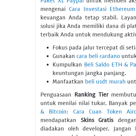
Paket XL Paypal
untuk membeli akse
mengenai
Cara Investasi Ethereum
keuangan Anda tetap stabil. Lay
solusi jika Anda memiliki dana di pla
terbaik Anda untuk mendukung aktiv
Fokus pada jalur tercepat di set
Gunakan
cara beli cardano
untuk 
Kumpulkan
Beli Saldo ETH & Pa
keuntungan jangka panjang.
Manfaatkan
beli usdt murah
unt
Penguasaan
Ranking Tier
membutuh
untuk menilai nilai tukar. Banyak
& Bitcoin: Cara Cuan Token Air
mendapatkan
Skins Gratis
dengan 
diadakan oleh developer. Jangan