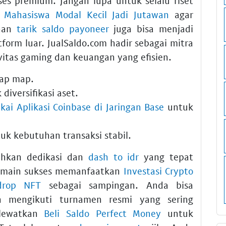
s premium. Jangan lupa untuk selalu riset
 Mahasiswa Modal Kecil Jadi Jutawan
agar
anan
tarik saldo payoneer
juga bisa menjadi
tform luar. JualSaldo.com hadir sebagai mitra
itas gaming dan keuangan yang efisien.
iap map.
diversifikasi aset.
kai Aplikasi Coinbase di Jaringan Base
untuk
uk kebutuhan transaksi stabil.
kan dedikasi dan
dash to idr
yang tepat
 pemain sukses memanfaatkan
Investasi Crypto
drop NFT
sebagai sampingan. Anda bisa
mengikuti turnamen resmi yang sering
 lewatkan
Beli Saldo Perfect Money
untuk