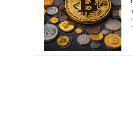
B
i
c
c