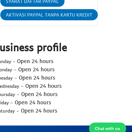
SYARAT DAFTAR PAYPAL
AKTIVASI PAYPAL TANPA KARTU KREDIT
usiness profile
- Open 24 hours
Sunday
- Open 24 hours
Monday
- Open 24 hours
uesday
- Open 24 hours
Wednesday
- Open 24 hours
hursday
- Open 24 hours
riday
- Open 24 hours
aturday
Chat with us