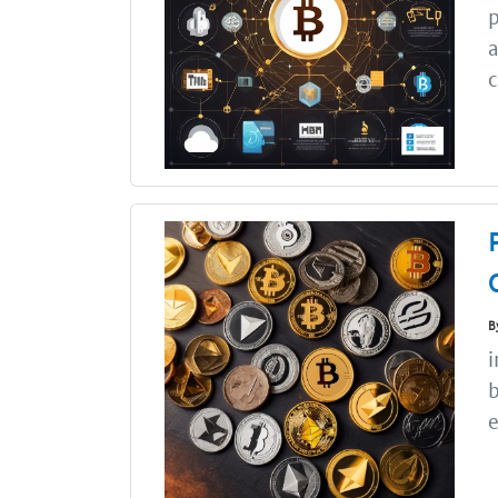
p
a
c
B
i
b
e