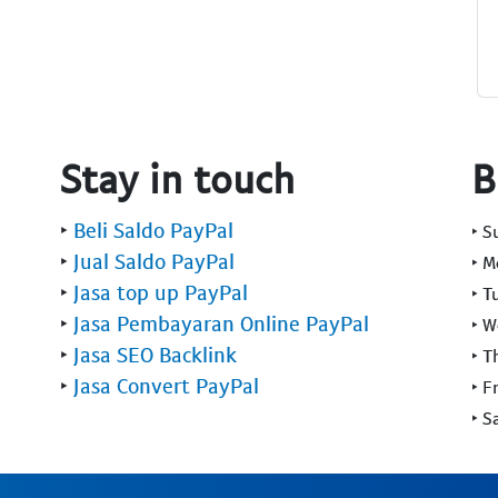
Stay in touch
B
‣
Beli Saldo PayPal
‣ 
‣
Jual Saldo PayPal
‣ 
‣
Jasa top up PayPal
‣ T
‣
Jasa Pembayaran Online PayPal
‣ 
‣
Jasa SEO Backlink
‣ T
‣
Jasa Convert PayPal
‣ F
‣ S