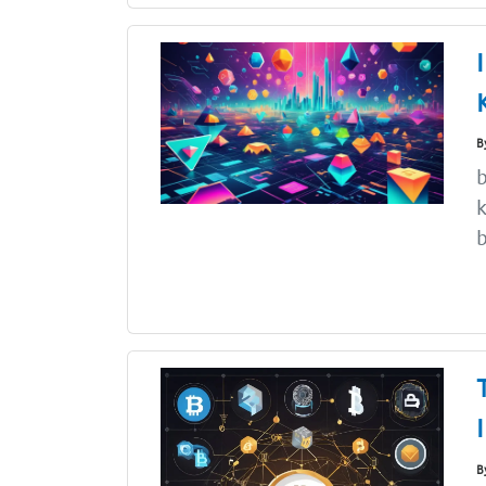
B
b
k
b
B