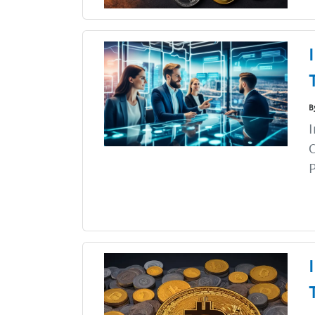
B
I
C
P