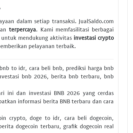
?
aan dalam setiap transaksi. JualSaldo.com
an
terpercaya
. Kami memfasilitasi berbagai
k untuk mendukung aktivitas
investasi crypto
memberikan pelayanan terbaik.
bnb to idr
,
cara beli bnb
,
prediksi harga bnb
nvestasi bnb 2026
,
berita bnb terbaru
,
bnb
i ini
dan
investasi BNB 2026
yang cerdas
patkan informasi
berita BNB terbaru
dan
cara
oin crypto
,
doge to idr
,
cara beli dogecoin
,
berita dogecoin terbaru
,
grafik dogecoin real