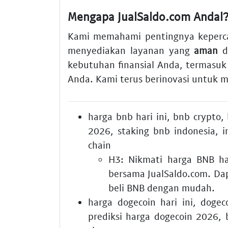
Mengapa JualSaldo.com Andal
Kami memahami pentingnya kepercay
menyediakan layanan yang
aman
d
kebutuhan finansial Anda, termasu
Anda. Kami terus berinovasi untuk 
harga bnb hari ini
,
bnb crypto
,
2026
,
staking bnb indonesia
,
i
chain
H3: Nikmati
harga BNB har
bersama JualSaldo.com. Da
beli BNB
dengan mudah.
harga dogecoin hari ini
,
dogec
prediksi harga dogecoin 2026
,