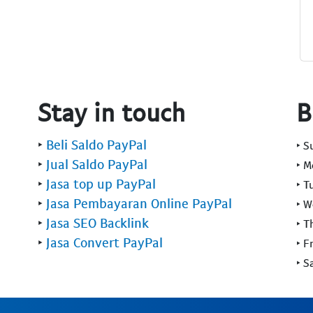
Stay in touch
B
‣
Beli Saldo PayPal
‣ 
‣
Jual Saldo PayPal
‣ 
‣
Jasa top up PayPal
‣ T
‣
Jasa Pembayaran Online PayPal
‣ 
‣
Jasa SEO Backlink
‣ T
‣
Jasa Convert PayPal
‣ F
‣ S