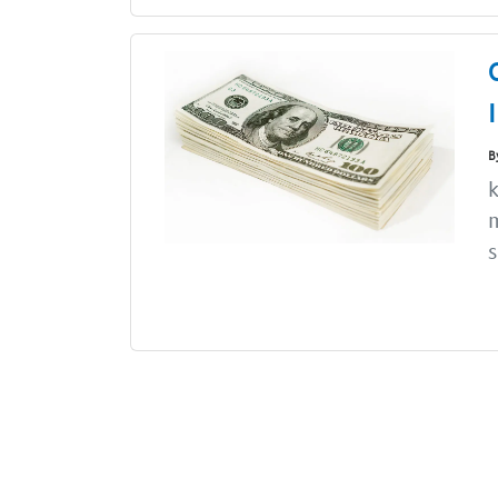
B
k
s