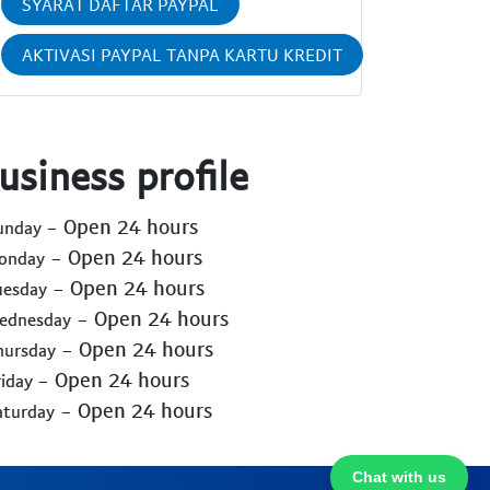
SYARAT DAFTAR PAYPAL
AKTIVASI PAYPAL TANPA KARTU KREDIT
usiness profile
- Open 24 hours
Sunday
- Open 24 hours
Monday
- Open 24 hours
uesday
- Open 24 hours
Wednesday
- Open 24 hours
hursday
- Open 24 hours
riday
- Open 24 hours
aturday
Chat with us