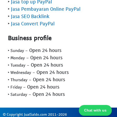
‣
Jasa top up PayPal
‣
Jasa Pembayaran Online PayPal
‣
Jasa SEO Backlink
‣
Jasa Convert PayPal
Business profile
- Open 24 hours
‣ Sunday
- Open 24 hours
‣ Monday
- Open 24 hours
‣ Tuesday
- Open 24 hours
‣ Wednesday
- Open 24 hours
‣ Thursday
- Open 24 hours
‣ Friday
- Open 24 hours
‣ Saturday
Chat with us
© Copyright JualSaldo.com 2011-2026