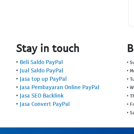
Stay in touch
B
‣
Beli Saldo PayPal
‣ 
‣
Jual Saldo PayPal
‣ 
‣
Jasa top up PayPal
‣ T
‣
Jasa Pembayaran Online PayPal
‣ 
‣
Jasa SEO Backlink
‣ T
‣
Jasa Convert PayPal
‣ F
‣ S