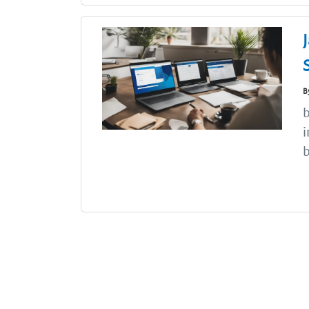
B
b
i
b