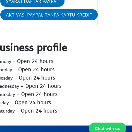
SYARAT DAFTAR PAYPAL
AKTIVASI PAYPAL TANPA KARTU KREDIT
usiness profile
- Open 24 hours
Sunday
- Open 24 hours
Monday
- Open 24 hours
uesday
- Open 24 hours
Wednesday
- Open 24 hours
hursday
- Open 24 hours
riday
- Open 24 hours
aturday
Chat with us