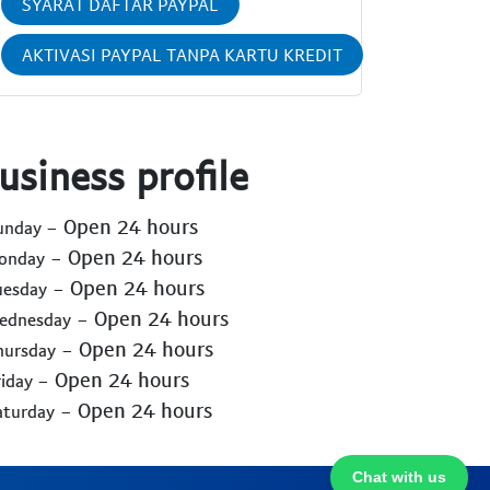
SYARAT DAFTAR PAYPAL
AKTIVASI PAYPAL TANPA KARTU KREDIT
usiness profile
- Open 24 hours
Sunday
- Open 24 hours
Monday
- Open 24 hours
uesday
- Open 24 hours
Wednesday
- Open 24 hours
hursday
- Open 24 hours
riday
- Open 24 hours
aturday
Chat with us