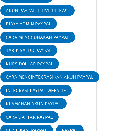
AKUN PAYPAL TERVERIFIKASI
BIAYA ADMIN PAYPAL
CARA MENGGUNAKAN PAYPAL
TARIK SALDO PAYPAL
KURS DOLLAR PAYPAL
CARA MENGINTEGRASIKAN AKUN PAYPAL
INTEGRASI PAYPAL WEBSITE
KEAMANAN AKUN PAYPAL
CARA DAFTAR PAYPAL
VERIFIKASI PAYPAL
PAYPAL