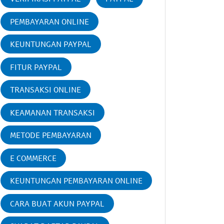
PEMBAYARAN ONLINE
KEUNTUNGAN PAYPAL
FITUR PAYPAL
TRANSAKSI ONLINE
KEAMANAN TRANSAKSI
METODE PEMBAYARAN
E COMMERCE
KEUNTUNGAN PEMBAYARAN ONLINE
CARA BUAT AKUN PAYPAL