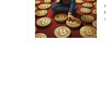
a
k
s