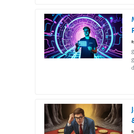
B
g
d
B