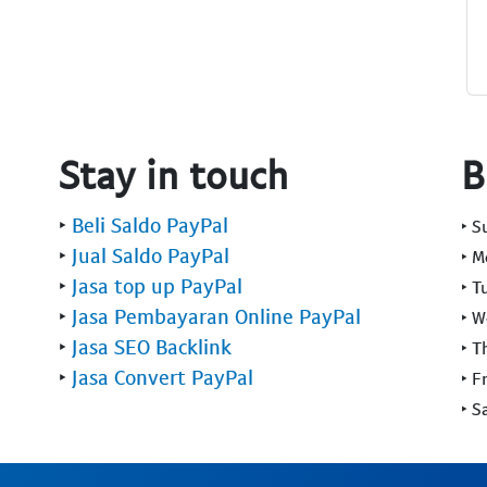
Stay in touch
B
‣
Beli Saldo PayPal
‣ 
‣
Jual Saldo PayPal
‣ 
‣
Jasa top up PayPal
‣ T
‣
Jasa Pembayaran Online PayPal
‣ 
‣
Jasa SEO Backlink
‣ T
‣
Jasa Convert PayPal
‣ F
‣ S