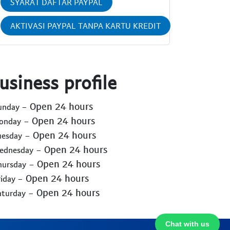
SYARAT DAFTAR PAYPAL
AKTIVASI PAYPAL TANPA KARTU KREDIT
usiness profile
- Open 24 hours
Sunday
- Open 24 hours
Monday
- Open 24 hours
uesday
- Open 24 hours
Wednesday
- Open 24 hours
hursday
- Open 24 hours
riday
- Open 24 hours
aturday
Chat with us