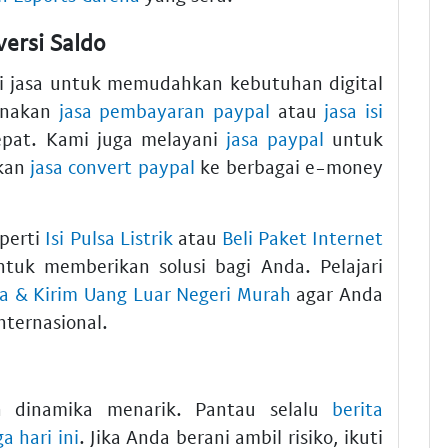
ersi Saldo
i jasa untuk memudahkan kebutuhan digital
unakan
jasa pembayaran paypal
atau
jasa isi
epat. Kami juga melayani
jasa paypal
untuk
ukan
jasa convert paypal
ke berbagai e-money
eperti
Isi Pulsa Listrik
atau
Beli Paket Internet
ntuk memberikan solusi bagi Anda. Pelajari
ia & Kirim Uang Luar Negeri Murah
agar Anda
internasional.
n dinamika menarik. Pantau selalu
berita
ga hari ini
. Jika Anda berani ambil risiko, ikuti