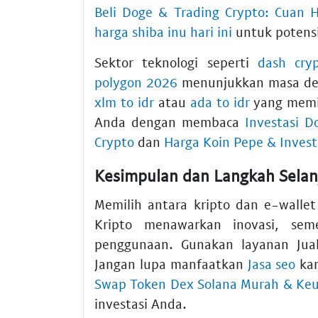
Beli Doge & Trading Crypto: Cuan H
harga shiba inu hari ini
untuk potens
Sektor teknologi seperti
dash cry
polygon 2026
menunjukkan masa dep
xlm to idr
atau
ada to idr
yang memi
Anda dengan membaca
Investasi D
Crypto
dan
Harga Koin Pepe & Inves
Kesimpulan dan Langkah Selan
Memilih antara kripto dan e-walle
Kripto menawarkan inovasi, se
penggunaan. Gunakan layanan Jua
Jangan lupa manfaatkan
Jasa seo
kam
Swap Token Dex Solana Murah & Keu
investasi Anda.