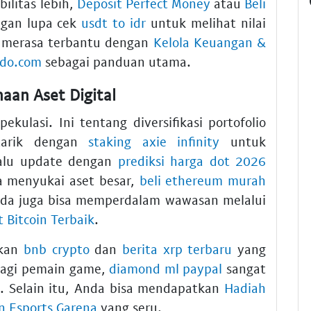
bilitas lebih,
Deposit Perfect Money
atau
Beli
ngan lupa cek
usdt to idr
untuk melihat nilai
a merasa terbantu dengan
Kelola Keuangan &
ldo.com
sebagai panduan utama.
aan Aset Digital
ekulasi. Ini tentang diversifikasi portofolio
tarik dengan
staking axie infinity
untuk
lalu update dengan
prediksi harga dot 2026
a menyukai aset besar,
beli ethereum murah
Anda juga bisa memperdalam wawasan melalui
 Bitcoin Terbaik
.
gkan
bnb crypto
dan
berita xrp terbaru
yang
Bagi pemain game,
diamond ml paypal
sangat
 Selain itu, Anda bisa mendapatkan
Hadiah
n Esports Garena
yang seru.