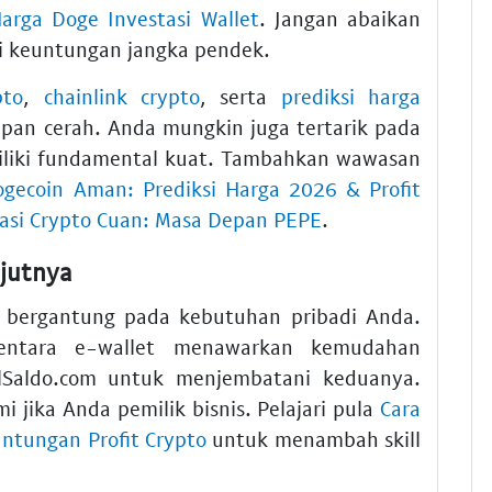
arga Doge Investasi Wallet
. Jangan abaikan
i keuntungan jangka pendek.
pto
,
chainlink crypto
, serta
prediksi harga
an cerah. Anda mungkin juga tertarik pada
liki fundamental kuat. Tambahkan wawasan
ogecoin Aman: Prediksi Harga 2026 & Profit
tasi Crypto Cuan: Masa Depan PEPE
.
jutnya
t bergantung pada kebutuhan pribadi Anda.
mentara e-wallet menawarkan kemudahan
lSaldo.com untuk menjembatani keduanya.
i jika Anda pemilik bisnis. Pelajari pula
Cara
ntungan Profit Crypto
untuk menambah skill