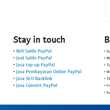
Stay in touch
B
‣
Beli Saldo PayPal
‣ 
‣
Jual Saldo PayPal
‣ 
‣
Jasa top up PayPal
‣ T
‣
Jasa Pembayaran Online PayPal
‣ 
‣
Jasa SEO Backlink
‣ T
‣
Jasa Convert PayPal
‣ F
‣ S