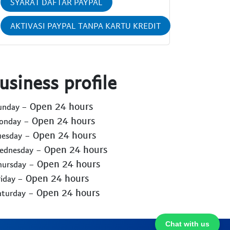
SYARAT DAFTAR PAYPAL
AKTIVASI PAYPAL TANPA KARTU KREDIT
usiness profile
- Open 24 hours
Sunday
- Open 24 hours
Monday
- Open 24 hours
uesday
- Open 24 hours
Wednesday
- Open 24 hours
hursday
- Open 24 hours
riday
- Open 24 hours
aturday
Chat with us