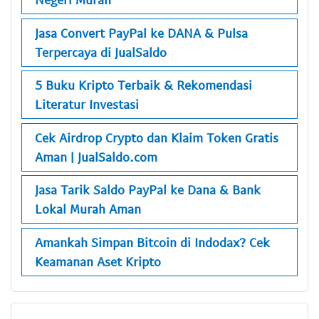
Jasa Convert PayPal ke DANA & Pulsa
Terpercaya di JualSaldo
5 Buku Kripto Terbaik & Rekomendasi
Literatur Investasi
Cek Airdrop Crypto dan Klaim Token Gratis
Aman | JualSaldo.com
Jasa Tarik Saldo PayPal ke Dana & Bank
Lokal Murah Aman
Amankah Simpan Bitcoin di Indodax? Cek
Keamanan Aset Kripto