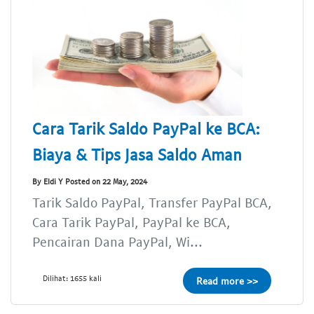
Cara Tarik Saldo PayPal ke BCA:
Biaya & Tips Jasa Saldo Aman
By Eldi Y Posted on 22 May, 2024
Tarik Saldo PayPal, Transfer PayPal BCA,
Cara Tarik PayPal, PayPal ke BCA,
Pencairan Dana PayPal, Wi...
Dilihat: 1655 kali
Read more >>