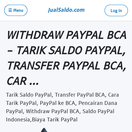
☰ Menu
Log in
WITHDRAW PAYPAL BCA
- TARIK SALDO PAYPAL,
TRANSFER PAYPAL BCA,
CAR ...
Tarik Saldo PayPal, Transfer PayPal BCA, Cara
Tarik PayPal, PayPal ke BCA, Pencairan Dana
PayPal, Withdraw PayPal BCA, Saldo PayPal
Indonesia,Biaya Tarik PayPal