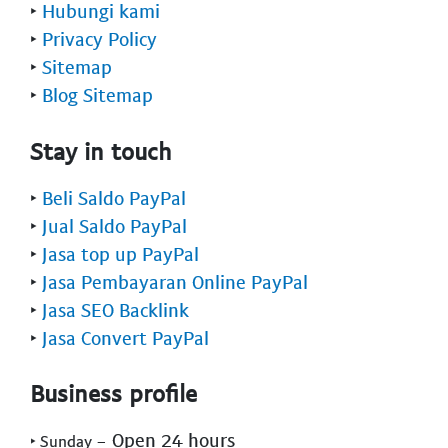
‣
Hubungi kami
‣
Privacy Policy
‣
Sitemap
‣
Blog Sitemap
Stay in touch
‣
Beli Saldo PayPal
‣
Jual Saldo PayPal
‣
Jasa top up PayPal
‣
Jasa Pembayaran Online PayPal
‣
Jasa SEO Backlink
‣
Jasa Convert PayPal
Business profile
- Open 24 hours
‣ Sunday