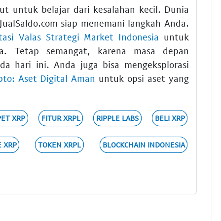
t untuk belajar dari kesalahan kecil. Dunia
 JualSaldo.com siap menemani langkah Anda.
tasi Valas Strategi Market Indonesia
untuk
a. Tetap semangat, karena masa depan
da hari ini. Anda juga bisa mengeksplorasi
pto: Aset Digital Aman
untuk opsi aset yang
ET XRP
FITUR XRPL
RIPPLE LABS
BELI XRP
 XRP
TOKEN XRPL
BLOCKCHAIN INDONESIA