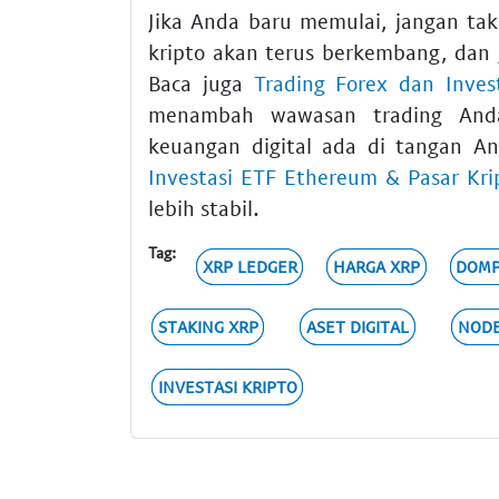
Jika Anda baru memulai, jangan taku
kripto akan terus berkembang, dan
Baca juga
Trading Forex dan Inves
menambah wawasan trading And
keuangan digital ada di tangan An
Investasi ETF Ethereum & Pasar Kri
lebih stabil.
Tag:
XRP LEDGER
HARGA XRP
DOMP
STAKING XRP
ASET DIGITAL
NODE
INVESTASI KRIPTO