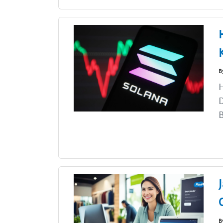
B
D
B
B