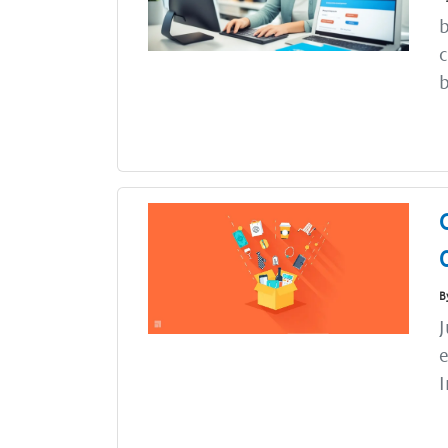
b
c
b
B
J
e
I