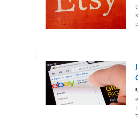
b
k
p
B
e
T
T