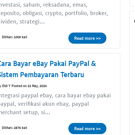
nvestasi, saham, reksadana, emas,
eposito, obligasi, crypto, portfolio, broker,
ividen, strategi...
Dilihat: 1009 kali
Read more >>
Cara Bayar eBay Pakai PayPal &
Sistem Pembayaran Terbaru
y Eldi Y Posted on 22 May, 2024
ntegrasi paypal ebay, cara bayar ebay pakai
aypal, verifikasi akun ebay, paypal
erchant setup, si...
Dilihat: 2876 kali
Read more >>