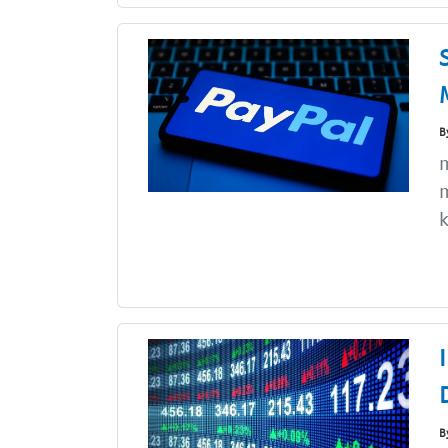
B
m
k
B