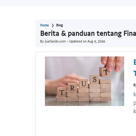
Home
Blog
Berita & panduan tentang Fina
By JualSaldo.com - Updated on
Aug 6, 2026
B
k
p
k