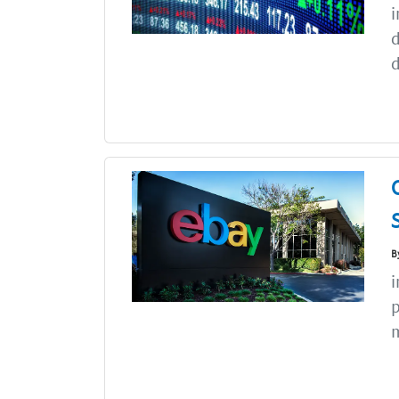
i
d
d
B
i
p
m