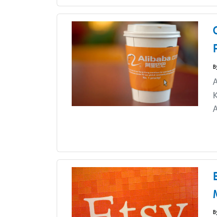
B
A
K
A
B