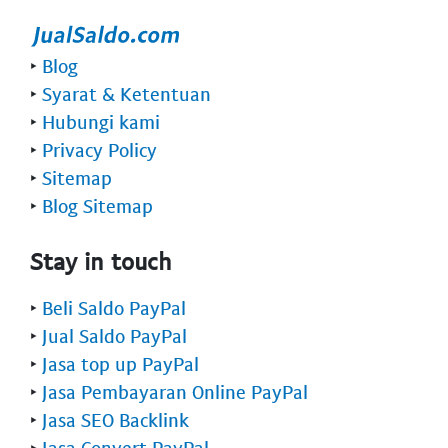
‣
Blog
‣
Syarat & Ketentuan
‣
Hubungi kami
‣
Privacy Policy
‣
Sitemap
‣
Blog Sitemap
Stay in touch
‣
Beli Saldo PayPal
‣
Jual Saldo PayPal
‣
Jasa top up PayPal
‣
Jasa Pembayaran Online PayPal
‣
Jasa SEO Backlink
‣
Jasa Convert PayPal