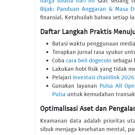
harga solana hari ini
saat sedang 
Bijak: Panduan Anggaran & Masa 
finansial. Ketahuilah bahwa setiap la
Daftar Langkah Praktis Menuj
Batasi waktu penggunaan media 
Terapkan jurnal rasa syukur un
Coba
cara beli dogecoin
sebagai b
Lakukan hobi fisik yang tidak me
Pelajari
investasi chainlink 2026
Gunakan layanan
Pulsa All Op
Pulsa
untuk kemudahan transaks
Optimalisasi Aset dan Pengala
Keamanan data adalah prioritas uta
sibuk menjaga kesehatan mental, pas