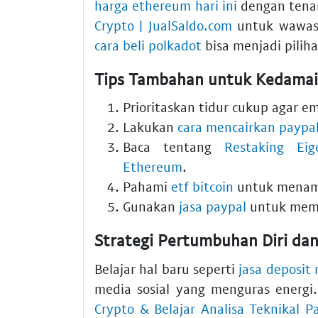
harga ethereum hari ini
dengan tena
Crypto | JualSaldo.com
untuk wawasa
cara beli polkadot
bisa menjadi pilih
Tips Tambahan untuk Kedamai
Prioritaskan tidur cukup agar emo
Lakukan
cara mencairkan paypa
Baca tentang
Restaking Eig
Ethereum
.
Pahami
etf bitcoin
untuk menamb
Gunakan
jasa paypal
untuk memb
Strategi Pertumbuhan Diri dan
Belajar hal baru seperti
jasa deposit 
media sosial yang menguras energi
Crypto & Belajar Analisa Teknikal P