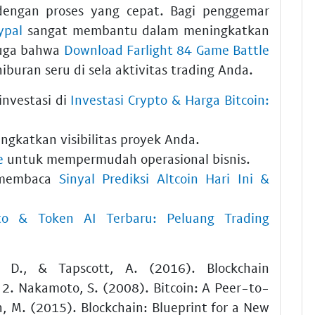
engan proses yang cepat. Bagi penggemar
ypal
sangat membantu dalam meningkatkan
juga bahwa
Download Farlight 84 Game Battle
iburan seru di sela aktivitas trading Anda.
nvestasi di
Investasi Crypto & Harga Bitcoin:
gkatkan visibilitas proyek Anda.
e
untuk mempermudah operasional bisnis.
 membaca
Sinyal Prediksi Altcoin Hari Ini &
pto & Token AI Terbaru: Peluang Trading
, D., & Tapscott, A. (2016). Blockchain
2. Nakamoto, S. (2008). Bitcoin: A Peer-to-
, M. (2015). Blockchain: Blueprint for a New