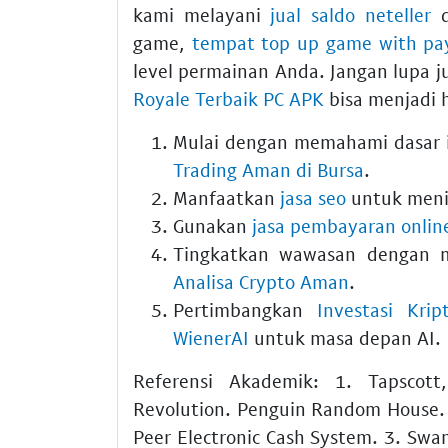
kami melayani
jual saldo neteller
d
game,
tempat top up game with pa
level permainan Anda. Jangan lupa 
Royale Terbaik PC APK
bisa menjadi h
Mulai dengan memahami dasar i
Trading Aman di Bursa
.
Manfaatkan
jasa seo
untuk menin
Gunakan
jasa pembayaran onlin
Tingkatkan wawasan dengan
Analisa Crypto Aman
.
Pertimbangkan
Investasi Kri
WienerAI
untuk masa depan AI.
Referensi Akademik: 1. Tapscott
Revolution. Penguin Random House. 
Peer Electronic Cash System. 3. Swan