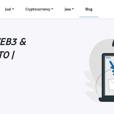
Jual
Cryptocurrency
Jasa
Blog
WEB3 &
O |