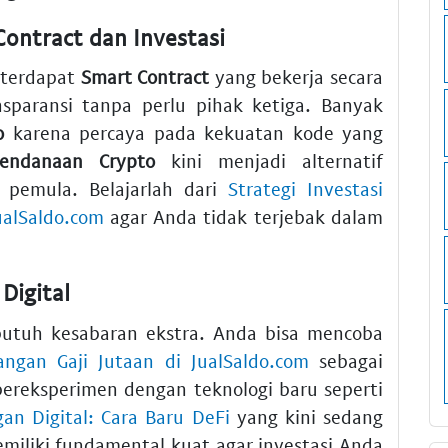
ntract dan Investasi
, terdapat
Smart Contract
yang bekerja secara
nsparansi tanpa perlu pihak ketiga. Banyak
o
karena percaya pada kekuatan kode yang
endanaan Crypto
kini menjadi alternatif
 pemula. Belajarlah dari
Strategi Investasi
ualSaldo.com
agar Anda tidak terjebak dalam
Digital
 butuh kesabaran ekstra. Anda bisa mencoba
ngan Gaji Jutaan di JualSaldo.com
sebagai
ereksperimen dengan teknologi baru seperti
n Digital: Cara Baru DeFi
yang kini sedang
miliki fundamental kuat agar investasi Anda