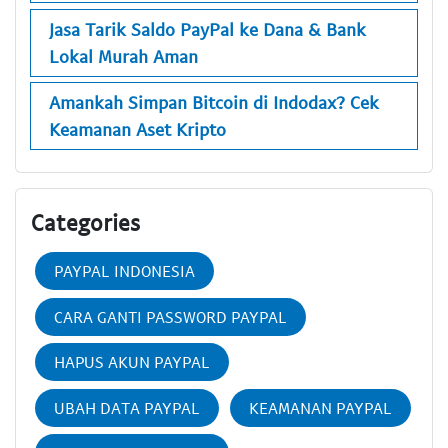
Jasa Tarik Saldo PayPal ke Dana & Bank
Lokal Murah Aman
Amankah Simpan Bitcoin di Indodax? Cek
Keamanan Aset Kripto
Categories
PAYPAL INDONESIA
CARA GANTI PASSWORD PAYPAL
HAPUS AKUN PAYPAL
UBAH DATA PAYPAL
KEAMANAN PAYPAL