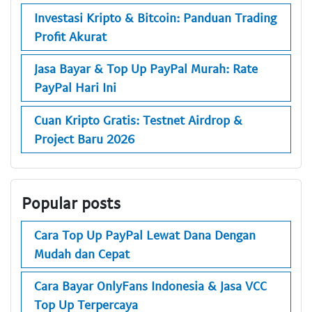
Investasi Kripto & Bitcoin: Panduan Trading
Profit Akurat
Jasa Bayar & Top Up PayPal Murah: Rate
PayPal Hari Ini
Cuan Kripto Gratis: Testnet Airdrop &
Project Baru 2026
Popular posts
Cara Top Up PayPal Lewat Dana Dengan
Mudah dan Cepat
Cara Bayar OnlyFans Indonesia & Jasa VCC
Top Up Terpercaya