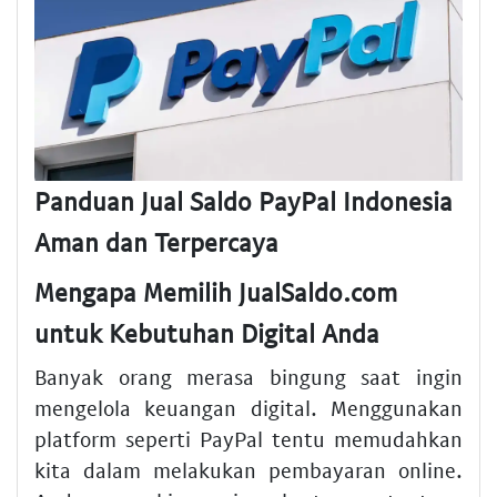
Panduan Jual Saldo PayPal Indonesia
Aman dan Terpercaya
Mengapa Memilih JualSaldo.com
untuk Kebutuhan Digital Anda
Banyak orang merasa bingung saat ingin
mengelola keuangan digital. Menggunakan
platform seperti PayPal tentu memudahkan
kita dalam melakukan pembayaran online.