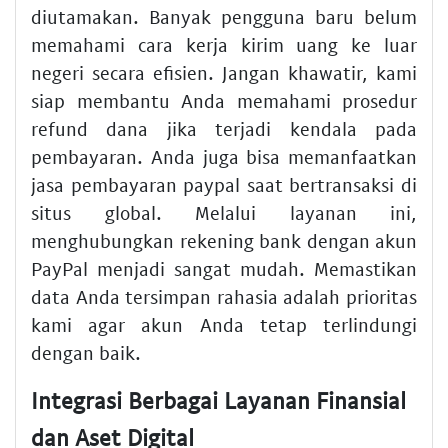
diutamakan. Banyak pengguna baru belum
memahami cara kerja kirim uang ke luar
negeri secara efisien. Jangan khawatir, kami
siap membantu Anda memahami prosedur
refund dana jika terjadi kendala pada
pembayaran. Anda juga bisa memanfaatkan
jasa pembayaran paypal saat bertransaksi di
situs global. Melalui layanan ini,
menghubungkan rekening bank dengan akun
PayPal menjadi sangat mudah. Memastikan
data Anda tersimpan rahasia adalah prioritas
kami agar akun Anda tetap terlindungi
dengan baik.
Integrasi Berbagai Layanan Finansial
dan Aset Digital