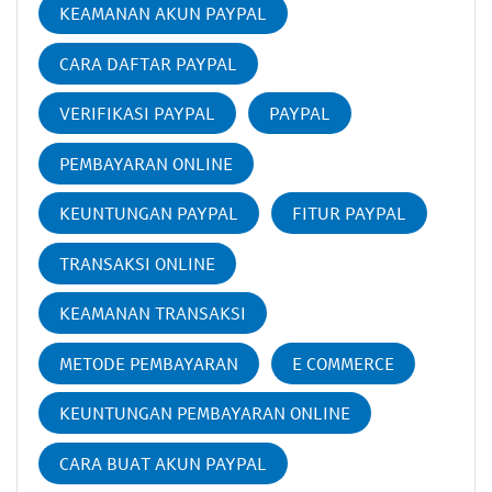
KEAMANAN AKUN PAYPAL
CARA DAFTAR PAYPAL
VERIFIKASI PAYPAL
PAYPAL
PEMBAYARAN ONLINE
KEUNTUNGAN PAYPAL
FITUR PAYPAL
TRANSAKSI ONLINE
KEAMANAN TRANSAKSI
METODE PEMBAYARAN
E COMMERCE
KEUNTUNGAN PEMBAYARAN ONLINE
CARA BUAT AKUN PAYPAL