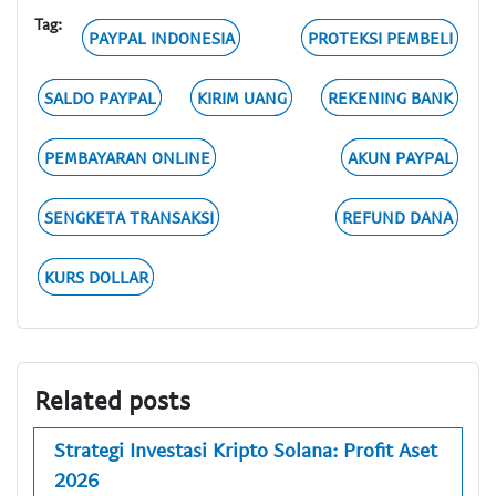
Tag:
PAYPAL INDONESIA
PROTEKSI PEMBELI
SALDO PAYPAL
KIRIM UANG
REKENING BANK
PEMBAYARAN ONLINE
AKUN PAYPAL
SENGKETA TRANSAKSI
REFUND DANA
KURS DOLLAR
Related posts
Strategi Investasi Kripto Solana: Profit Aset
2026