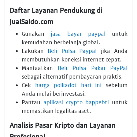
Daftar Layanan Pendukung di
JualSaldo.com
Gunakan
jasa bayar paypal
untuk
kemudahan berbelanja global.
Lakukan
Beli Pulsa Paypal
jika Anda
membutuhkan koneksi internet cepat.
Manfaatkan
Beli Pulsa Pakai PayPal
sebagai alternatif pembayaran praktis.
Cek
harga polkadot hari ini
sebelum
Anda mulai berinvestasi.
Pantau
aplikasi crypto bappebti
untuk
memastikan legalitas aset.
Analisis Pasar Kripto dan Layanan
Profesional