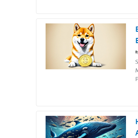
B
S
M
P