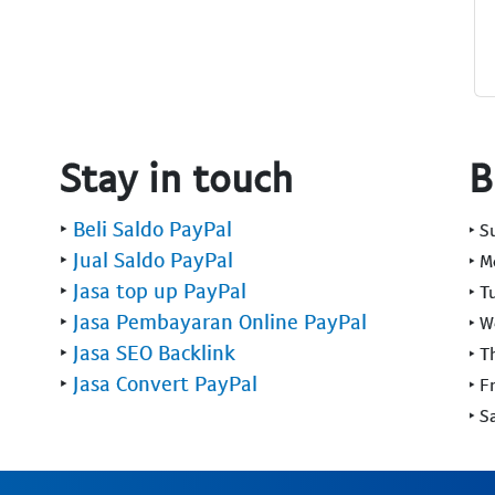
Stay in touch
B
‣
Beli Saldo PayPal
‣ 
‣
Jual Saldo PayPal
‣ 
‣
Jasa top up PayPal
‣ T
‣
Jasa Pembayaran Online PayPal
‣ 
‣
Jasa SEO Backlink
‣ T
‣
Jasa Convert PayPal
‣ F
‣ S