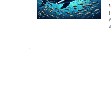
B
W
A