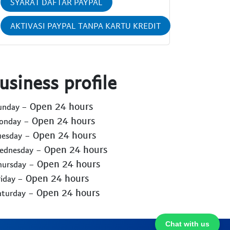
SYARAT DAFTAR PAYPAL
AKTIVASI PAYPAL TANPA KARTU KREDIT
usiness profile
- Open 24 hours
Sunday
- Open 24 hours
Monday
- Open 24 hours
uesday
- Open 24 hours
Wednesday
- Open 24 hours
hursday
- Open 24 hours
riday
- Open 24 hours
aturday
Chat with us