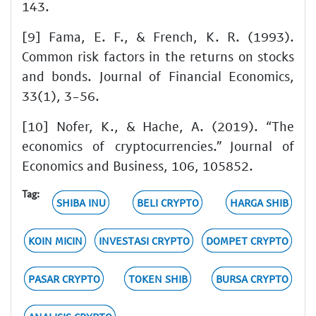
143.
[9] Fama, E. F., & French, K. R. (1993).
Common risk factors in the returns on stocks
and bonds. Journal of Financial Economics,
33(1), 3-56.
[10] Nofer, K., & Hache, A. (2019). “The
economics of cryptocurrencies.” Journal of
Economics and Business, 106, 105852.
Tag:
SHIBA INU
BELI CRYPTO
HARGA SHIB
KOIN MICIN
INVESTASI CRYPTO
DOMPET CRYPTO
PASAR CRYPTO
TOKEN SHIB
BURSA CRYPTO