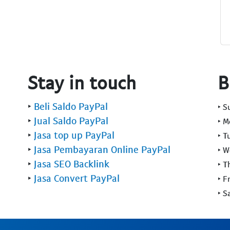
Stay in touch
B
‣
Beli Saldo PayPal
‣ 
‣
Jual Saldo PayPal
‣ 
‣
Jasa top up PayPal
‣ T
‣
Jasa Pembayaran Online PayPal
‣ 
‣
Jasa SEO Backlink
‣ T
‣
Jasa Convert PayPal
‣ F
‣ S