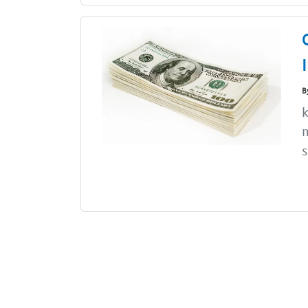
B
k
s