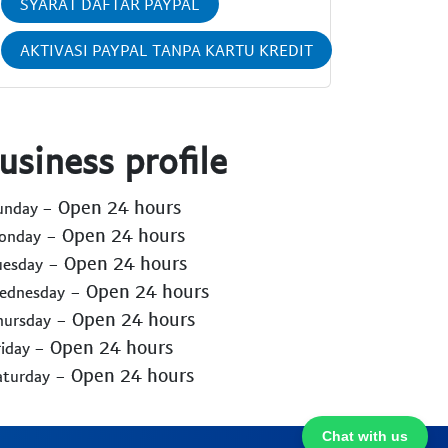
SYARAT DAFTAR PAYPAL
AKTIVASI PAYPAL TANPA KARTU KREDIT
usiness profile
- Open 24 hours
Sunday
- Open 24 hours
Monday
- Open 24 hours
uesday
- Open 24 hours
Wednesday
- Open 24 hours
hursday
- Open 24 hours
riday
- Open 24 hours
aturday
Chat with us