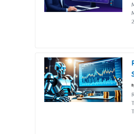
M
M
2
B
R
T
T