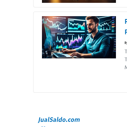
B
T
T
M