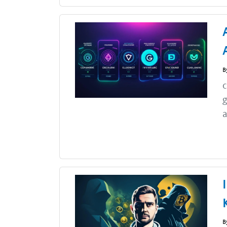
B
c
g
a
B