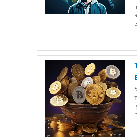
i
a
e
B
T
B
C