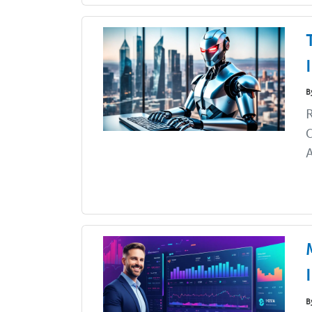
B
R
C
A
B