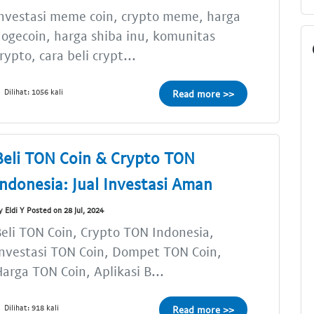
nvestasi meme coin, crypto meme, harga
ogecoin, harga shiba inu, komunitas
rypto, cara beli crypt...
Dilihat: 1056 kali
Read more >>
Beli TON Coin & Crypto TON
Indonesia: Jual Investasi Aman
y Eldi Y Posted on 28 Jul, 2024
eli TON Coin, Crypto TON Indonesia,
nvestasi TON Coin, Dompet TON Coin,
arga TON Coin, Aplikasi B...
Dilihat: 918 kali
Read more >>