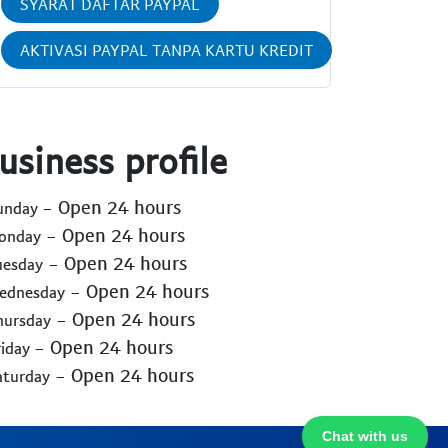
SYARAT DAFTAR PAYPAL
AKTIVASI PAYPAL TANPA KARTU KREDIT
usiness profile
- Open 24 hours
Sunday
- Open 24 hours
Monday
- Open 24 hours
uesday
- Open 24 hours
Wednesday
- Open 24 hours
hursday
- Open 24 hours
riday
- Open 24 hours
aturday
Chat with us