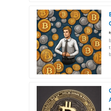
B
b
t
b
B