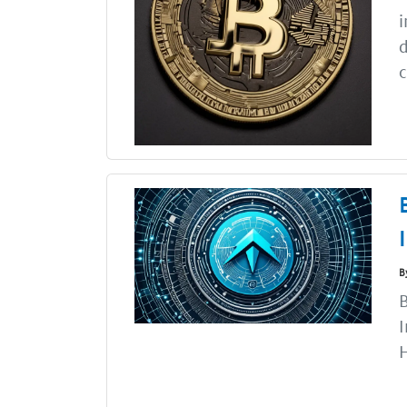
i
d
c
B
B
I
H