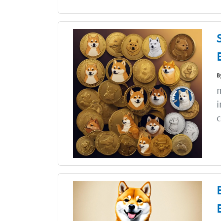
B
m
i
c