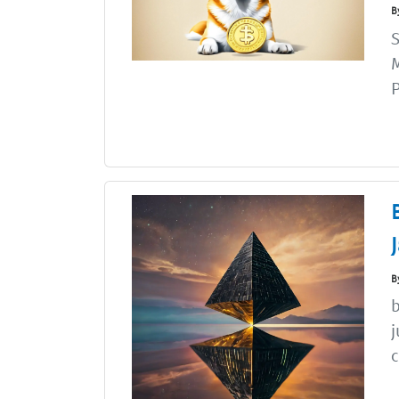
B
S
M
P
B
b
j
c