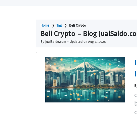
Home
Tag
Beli Crypto
Beli Crypto - Blog JualSaldo.c
By JualSaldo.com - Updated on
Aug 6, 2026
B
c
b
c