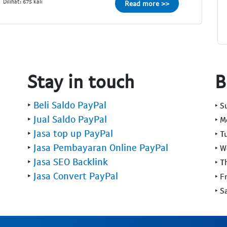
Dilihat: 675 kali
Read more >>
Stay in touch
B
‣
Beli Saldo PayPal
‣ 
‣
Jual Saldo PayPal
‣ 
‣
Jasa top up PayPal
‣ T
‣
Jasa Pembayaran Online PayPal
‣ 
‣
Jasa SEO Backlink
‣ T
‣
Jasa Convert PayPal
‣ F
‣ S