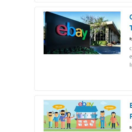
B
c
e
I
B