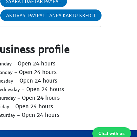
SYARAT DAFTAR PAYPAL
AKTIVASI PAYPAL TANPA KARTU KREDIT
usiness profile
- Open 24 hours
Sunday
- Open 24 hours
Monday
- Open 24 hours
uesday
- Open 24 hours
Wednesday
- Open 24 hours
hursday
- Open 24 hours
riday
- Open 24 hours
aturday
Chat with us