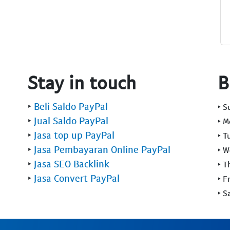
Stay in touch
B
‣
Beli Saldo PayPal
‣ 
‣
Jual Saldo PayPal
‣ 
‣
Jasa top up PayPal
‣ T
‣
Jasa Pembayaran Online PayPal
‣ 
‣
Jasa SEO Backlink
‣ T
‣
Jasa Convert PayPal
‣ F
‣ S