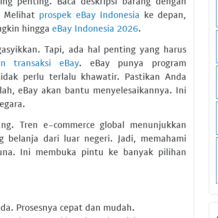
ing penting. Baca deskripsi barang dengan
a! Melihat
prospek eBay Indonesia
ke depan,
ngkin hingga
eBay Indonesia 2026
.
asyikkan. Tapi, ada hal penting yang harus
n transaksi eBay
. eBay punya program
idak perlu terlalu khawatir. Pastikan Anda
lah, eBay akan bantu menyelesaikannya. Ini
negara
.
ang.
Tren e-commerce global
menunjukkan
 belanja dari luar negeri. Jadi, memahami
guna. Ini membuka pintu ke banyak pilihan
da. Prosesnya cepat dan mudah.