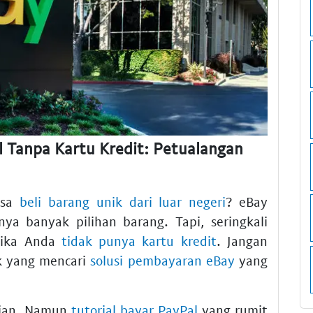
l Tanpa Kartu Kredit: Petualangan
isa
beli barang unik dari luar negeri
? eBay
ya banyak pilihan barang. Tapi, seringkali
 jika Anda
tidak punya kartu kredit
. Jangan
ak yang mencari
solusi pembayaran eBay
yang
pian. Namun
tutorial bayar PayPal
yang rumit