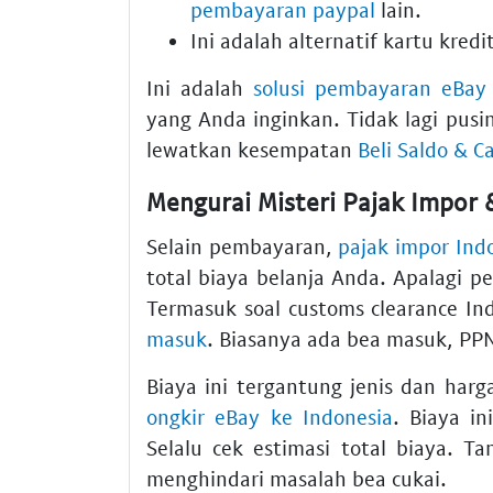
pembayaran paypal
lain.
Ini adalah
alternatif kartu kredi
Ini adalah
solusi pembayaran eBay
yang Anda inginkan. Tidak lagi pus
lewatkan kesempatan
Beli Saldo & C
Mengurai Misteri Pajak Impor &
Selain pembayaran,
pajak impor Ind
total biaya belanja Anda. Apalagi
pe
Termasuk soal
customs clearance In
masuk
. Biasanya ada bea masuk, PP
Biaya ini tergantung jenis dan harg
ongkir eBay ke Indonesia
. Biaya i
Selalu cek estimasi total biaya. Ta
menghindari masalah bea cukai
.