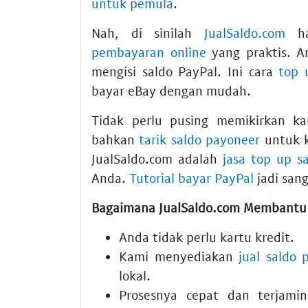
untuk pemula
.
Nah, di sinilah
JualSaldo.com
ha
pembayaran online
yang praktis. A
mengisi saldo PayPal. Ini cara
top 
bayar eBay dengan mudah.
Tidak perlu pusing memikirkan k
bahkan
tarik saldo payoneer
untuk k
JualSaldo.com adalah
jasa top up s
Anda.
Tutorial bayar PayPal
jadi san
Bagaimana JualSaldo.com Membantu
Anda tidak perlu kartu kredit.
Kami menyediakan
jual saldo 
lokal.
Prosesnya cepat dan terjami