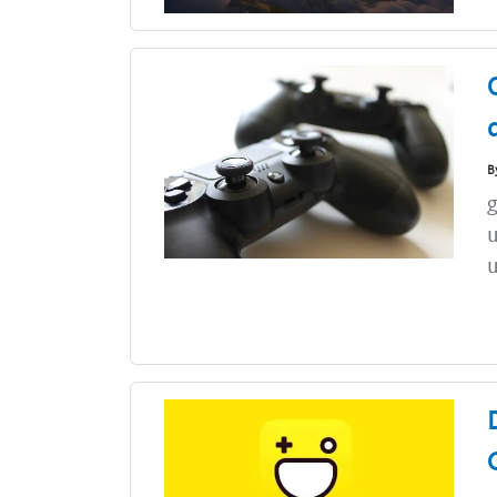
B
g
u
u