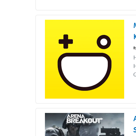
B
H
G