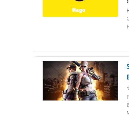
B
H
H
B
P
B
M