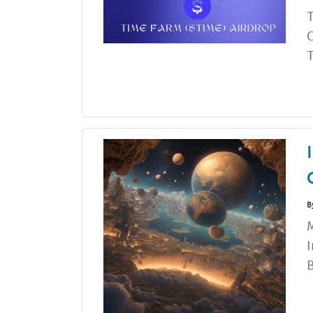
C
T
B
M
I
B