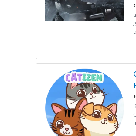
B
a
g
b
B
B
C
j