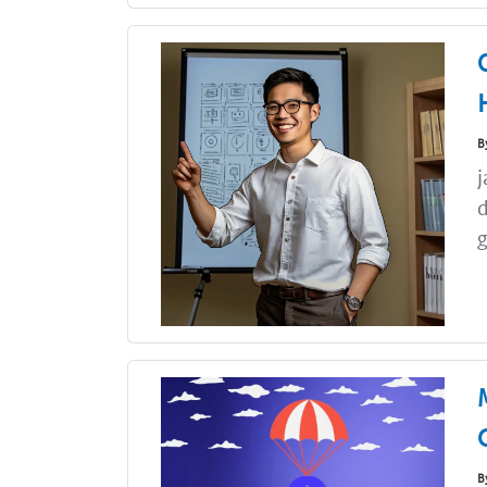
B
j
d
g
B