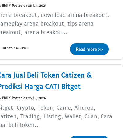
y Eldi Y Posted on 18 Jun, 2024
rena breakout, download arena breakout,
ameplay arena breakout, tips arena
reakout, arena breakou...
Dilihat: 1485 kali
Read more >>
Cara Jual Beli Token Catizen &
Prediksi Harga CATI Bitget
y Eldi Y Posted on 25 Jul, 2024
itget, Crypto, Token, Game, Airdrop,
atizen, Trading, Listing, Wallet, Cuan, Cara
ual beli token...