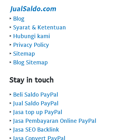
‣
Blog
‣
Syarat & Ketentuan
‣
Hubungi kami
‣
Privacy Policy
‣
Sitemap
‣
Blog Sitemap
Stay in touch
‣
Beli Saldo PayPal
‣
Jual Saldo PayPal
‣
Jasa top up PayPal
‣
Jasa Pembayaran Online PayPal
‣
Jasa SEO Backlink
‣
Jasa Convert PayPal