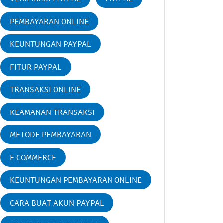
PEMBAYARAN ONLINE
KEUNTUNGAN PAYPAL
FITUR PAYPAL
TRANSAKSI ONLINE
KEAMANAN TRANSAKSI
METODE PEMBAYARAN
E COMMERCE
KEUNTUNGAN PEMBAYARAN ONLINE
CARA BUAT AKUN PAYPAL