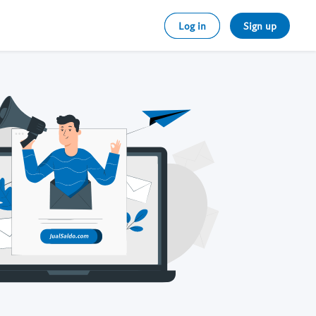
Log in
Sign up