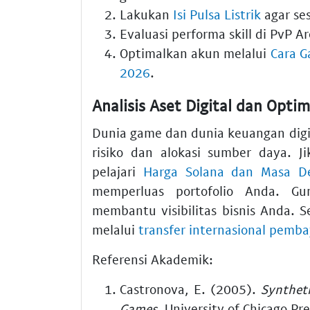
Lakukan
Isi Pulsa Listrik
agar se
Evaluasi performa skill di PvP A
Optimalkan akun melalui
Cara G
2026
.
Analisis Aset Digital dan Opti
Dunia game dan dunia keuangan digi
risiko dan alokasi sumber daya. J
pelajari
Harga Solana dan Masa De
memperluas portofolio Anda. G
membantu visibilitas bisnis Anda. 
melalui
transfer internasional pemba
Referensi Akademik:
Castronova, E. (2005).
Syntheti
Games
. University of Chicago Pre