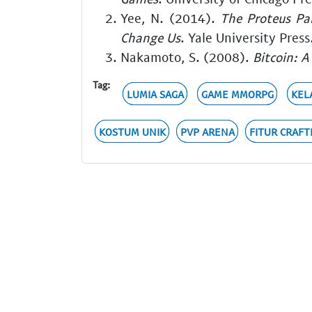
Yee, N. (2014).
The Proteus Pa
Change Us
. Yale University Press
Nakamoto, S. (2008).
Bitcoin: 
Tag:
LUMIA SAGA
GAME MMORPG
KEL
KOSTUM UNIK
PVP ARENA
FITUR CRAFT